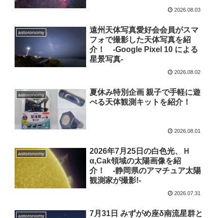
2026.08.03
遠州天体写真愛好会会員がスマ
astoronomy
フォで撮影した天体写真を紹
介！ -Google Pixel 10 による
星景写真-
2026.08.02
夏休み特別企画 親子で手軽に遊
astoronomy
べる天体観測キットを紹介！
2026.08.01
2026年7月25日の白色光、Ｈ
astoronomy
α,Cak領域の太陽画像を紹
介！ -静岡県のアマチュア太陽
観測家が撮影!-
2026.07.31
7月31日 みずがめ座δ南流星群と
astoronomy