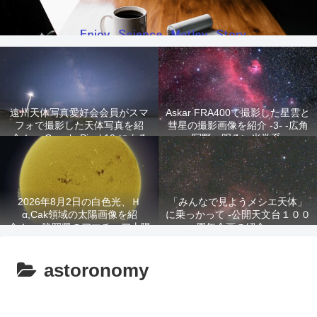
遠州天体写真愛好会会員がスマ
Askar FRA400で撮影した星雲と
フォで撮影した天体写真を紹
彗星の撮影画像を紹介 -3- -広角
介！ -Google Pixel 10 による
写野、明るい光学系-
星景写真-
2026年8月2日の白色光、Ｈ
「みんなで見ようメシエ天体」
α,Cak領域の太陽画像を紹
に乗っかって -公開天文台１００
介！ -静岡県のアマチュア太陽
周年企画の紹介-
観測家が撮影!-
astoronomy