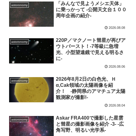
「みんなで見ようメシエ天体」
astoronomy
に乗っかって -公開天文台１００
周年企画の紹介-
2026.08.08
220P／マクノート彗星が再びア
astoronomy
ウトバースト！-7等級に急増
光、小型望遠鏡で見える明るさ
に-
2026.08.06
2026年8月2日の白色光、Ｈ
astoronomy
α,Cak領域の太陽画像を紹
介！ -静岡県のアマチュア太陽
観測家が撮影!-
2026.08.04
Askar FRA400で撮影した星雲
astoronomy
と彗星の撮影画像を紹介 -3- -広
角写野、明るい光学系-