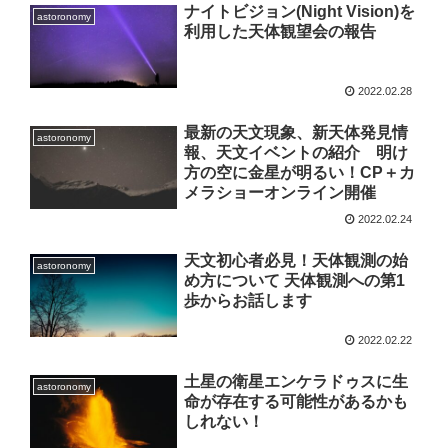
ナイトビジョン(Night Vision)を
astoronomy
利用した天体観望会の報告
2022.02.28
最新の天文現象、新天体発見情
astoronomy
報、天文イベントの紹介 明け
方の空に金星が明るい！CP＋カ
メラショーオンライン開催
2022.02.24
天文初心者必見！天体観測の始
astoronomy
め方について 天体観測への第1
歩からお話します
2022.02.22
土星の衛星エンケラドゥスに生
astoronomy
命が存在する可能性があるかも
しれない！