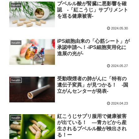
プベルル酸が腎臓に悪影響を確
health
認 -「紅こうじ」サプリメント
を巡る健康被害-
2024.05.30
iPS細胞由来の「心筋シート」が
health
承認申請へ！-iPS細胞実用化に
進展の光が-
2024.05.27
受動喫煙者の肺がんに「特有の
health
遺伝子変異」が見つかる！ -国
立がんセンターが発表-
2024.04.23
紅こうじサプリ服用で健康被害
health
が出ている！ ―青カビから産
生されるプベルル酸が検出され
る！ー