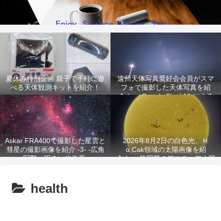
夏休み特別企画 親子で手軽に遊
遠州天体写真愛好会会員がスマ
べる天体観測キットを紹介！
フォで撮影した天体写真を紹
介！ -Google Pixel 10 による
星景写真-
Askar FRA400で撮影した星雲と
2026年8月2日の白色光、Ｈ
彗星の撮影画像を紹介 -3- -広角
α,Cak領域の太陽画像を紹
写野、明るい光学系-
介！ -静岡県のアマチュア太陽
観測家が撮影!-
health