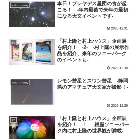
本日！プレヤデス星団の食が起
astoronomy
こる！ -年内最後で来年の最初
になる天文イベントです-
2025.12.31
「村上隆と村上ハウス」企画展
life
を紹介！ -2- -村上隆の展示作
品を紹介、来年のソニーパーク
のイベントも-
2025.12.30
レモン彗星とスワン彗星 -静岡
astoronomy
県のアマチュア天文家が撮影！-
2025.12.29
「村上隆と村上ハウス」企画展
life
を紹介！ -1- -銀座ソニーパー
ク内に村上隆の世界観が満載-