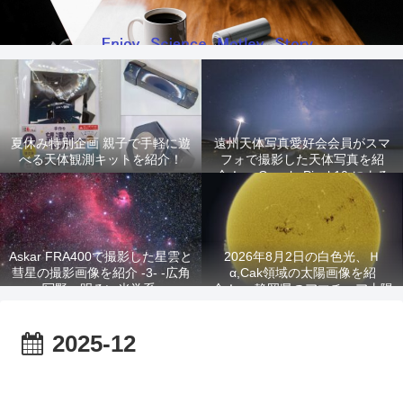
夏休み特別企画 親子で手軽に遊
遠州天体写真愛好会会員がスマ
べる天体観測キットを紹介！
フォで撮影した天体写真を紹
介！ -Google Pixel 10 による
星景写真-
Askar FRA400で撮影した星雲と
2026年8月2日の白色光、Ｈ
彗星の撮影画像を紹介 -3- -広角
α,Cak領域の太陽画像を紹
写野、明るい光学系-
介！ -静岡県のアマチュア太陽
観測家が撮影!-
2025-12