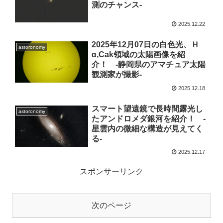
測のチャンス-
2025.12.22
2025年12月07日の白色光、Ｈ
astoronomy
α,Cak領域の太陽画像を紹
介！ -静岡県のアマチュア太陽
観測家が撮影-
2025.12.18
スマート望遠鏡で長時間露光し
astoronomy
たアンドロメダ銀河を紹介！ -
星雲内の微細な構造が見えてく
る-
2025.12.17
スポンサーリンク
次のページ