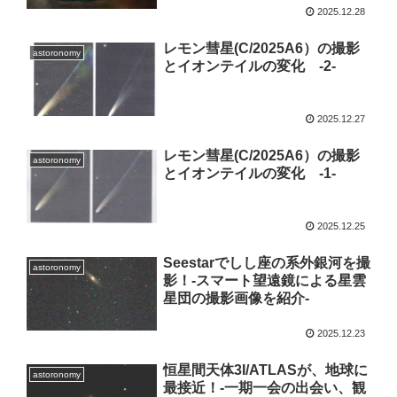
2025.12.28
レモン彗星(C/2025A6）の撮影
astoronomy
とイオンテイルの変化 -2-
2025.12.27
レモン彗星(C/2025A6）の撮影
astoronomy
とイオンテイルの変化 -1-
2025.12.25
Seestarでしし座の系外銀河を撮
astoronomy
影！-スマート望遠鏡による星雲
星団の撮影画像を紹介-
2025.12.23
恒星間天体3I/ATLASが、地球に
astoronomy
最接近！-一期一会の出会い、観