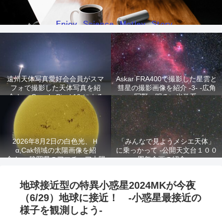
遠州天体写真愛好会会員がスマ
Askar FRA400で撮影した星雲と
フォで撮影した天体写真を紹
彗星の撮影画像を紹介 -3- -広角
介！ -Google Pixel 10 による
写野、明るい光学系-
星景写真-
2026年8月2日の白色光、Ｈ
「みんなで見ようメシエ天体」
α,Cak領域の太陽画像を紹
に乗っかって -公開天文台１００
介！ -静岡県のアマチュア太陽
周年企画の紹介-
観測家が撮影!-
地球接近型の特異小惑星2024MKが今夜
（6/29）地球に接近！ -小惑星最接近の
様子を観測しよう-