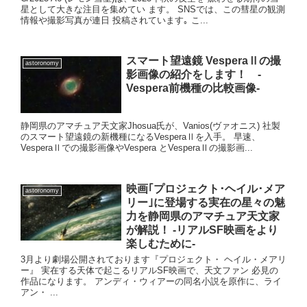
星として大きな注目を集めてい ます。 SNSでは、この彗星の観測
情報や撮影写真が連日 投稿されています｡ こ...
スマート望遠鏡 VesperaⅡの撮
astoronomy
影画像の紹介をします！ -
Vespera前機種の比較画像-
静岡県のアマチュア天文家Jhosua氏が、Vanios(ヴァオニス) 社製
のスマート望遠鏡の新機種になるVesperaⅡを入手。 早速、
VesperaⅡでの撮影画像やVespera とVesperaⅡの撮影画...
映画｢プロジェクト･ヘイル･メア
astoronomy
リー｣に登場する実在の星々の魅
力を静岡県のアマチュア天文家
が解説！ -リアルSF映画をより
楽しむために-
3月より劇場公開されております『プロジェクト・ ヘイル・メアリ
ー』 実在する天体で起こるリアルSF映画で、天文ファン 必見の
作品になります。 アンディ・ウィアーの同名小説を原作に、ライ
アン・ ...