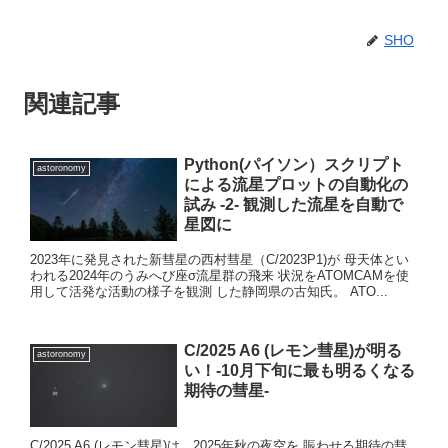
SHO
関連記事
Python(パイソン）スクリプト
astoronomy
による流星プロットの自動化の
試み -2- 観測した流星を自動で
星図に
2023年に発見された新彗星の西村彗星（C/2023P1)が 母天体とい
われる2024年のうみへび座σ流星群の飛来 状況をATOMCAMを使
用して活発な活動の様子を観測 した静岡県の古知氏。 ATO...
C/2025 A6 (レモン彗星)が明る
astoronomy
い！-10月下旬に最も明るくなる
期待の彗星-
C/2025 A6 (レモン彗星)は、2025年秋の夜空を 賑わせる期待の彗