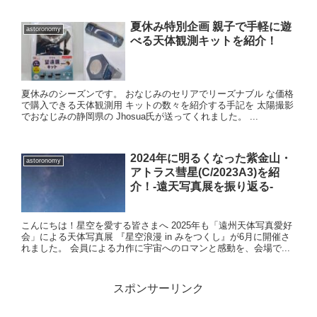
夏休み特別企画 親子で手軽に遊
astoronomy
べる天体観測キットを紹介！
夏休みのシーズンです。 おなじみのセリアでリーズナブル な価格
で購入できる天体観測用 キットの数々を紹介する手記を 太陽撮影
でおなじみの静岡県の Jhosua氏が送ってくれました。 ...
2024年に明るくなった紫金山・
astoronomy
アトラス彗星(C/2023A3)を紹
介！-遠天写真展を振り返る-
こんにちは！星空を愛する皆さまへ 2025年も「遠州天体写真愛好
会」による天体写真展 『星空浪漫 in みをつくし』が6月に開催さ
れました。 会員による力作に宇宙へのロマンと感動を、会場で...
スポンサーリンク