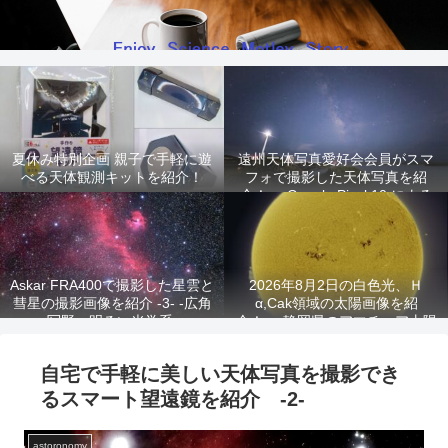
夏休み特別企画 親子で手軽に遊
遠州天体写真愛好会会員がスマ
べる天体観測キットを紹介！
フォで撮影した天体写真を紹
介！ -Google Pixel 10 による
星景写真-
Askar FRA400で撮影した星雲と
2026年8月2日の白色光、Ｈ
彗星の撮影画像を紹介 -3- -広角
α,Cak領域の太陽画像を紹
写野、明るい光学系-
介！ -静岡県のアマチュア太陽
観測家が撮影!-
自宅で手軽に美しい天体写真を撮影でき
るスマート望遠鏡を紹介 -2-
astoronomy