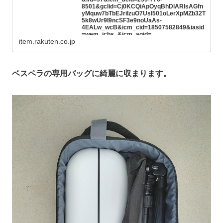
8501&gclid=Cj0KCQiApOyqBhDlARIsAGfn
yMquw7bTbEJriIzuO7Usl501oLerXpMZb32T
5k8wUr9I9ncSF3e9noUaAs-
4EALw_wcB&icm_cid=18507582849&iasid
=wem_icbs_&icm_agid=
item.rakuten.co.jp
ベスペラの専用バッグに綺麗に収まります。