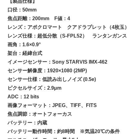
【製品仕様】
口径：50mm
焦点距離：200mm F値：4
レンズ：アポクロマート クアドラプレット（4枚玉）
レンズ仕様：超低分散（S-FPL52） ランタンガンス
画角：1.6×0.9°
架台：経緯台式
イメージセンサー：Sony STARVIS IMX-462
センサー解像度：1920×1080 (2MP)
センサー仕様：低読み出しノイズ (0.5e)
ピクセルサイズ：2.9μm
ADC：12 bits
画像フォーマット：JPEG、TIFF、FITS
焦点調節：オートフォーカス
バッテリー：内蔵
バッテリー動作時間：約8時間 ※気温20℃の条件