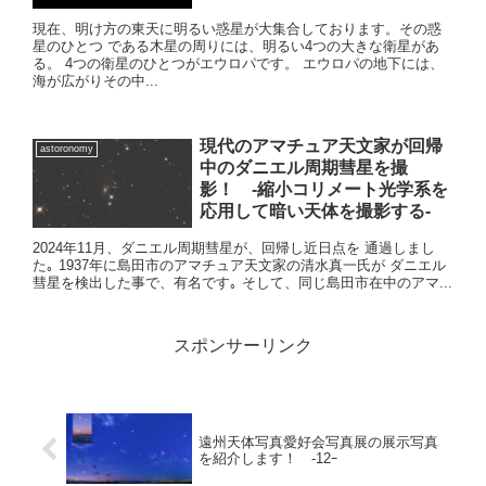
現在、明け方の東天に明るい惑星が大集合しております。その惑
星のひとつ である木星の周りには、明るい4つの大きな衛星があ
る。 4つの衛星のひとつがエウロパです。 エウロパの地下には、
海が広がりその中...
現代のアマチュア天文家が回帰
astoronomy
中のダニエル周期彗星を撮
影！ -縮小コリメート光学系を
応用して暗い天体を撮影する-
2024年11月、ダニエル周期彗星が、回帰し近日点を 通過しまし
た｡ 1937年に島田市のアマチュア天文家の清水真一氏が ダニエル
彗星を検出した事で、有名です｡ そして、同じ島田市在中のアマ...
スポンサーリンク
遠州天体写真愛好会写真展の展示写真
を紹介します！ -12ｰ