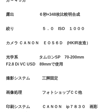
分～４５分
露出 ６秒×348枚比較明合成
絞り ５．０ ISO １０００
カメラ ＣＡＮＯＮ ＥＯＳ６Ｄ (HKIR改造）
光学系 タムロンSP 70-200mm
F2.8 Di VC USD 89mmで使用
撮影システム 三脚固定
画像処理 フォトショップＣＣ他
印刷システム ＣＡＮＯＮ ip７８３０ 画彩