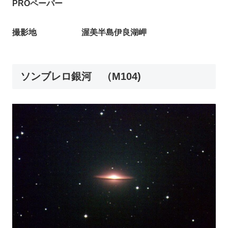
PROペーパー
撮影地 渥美半島伊良湖岬
ソンブレロ銀河 （M104)