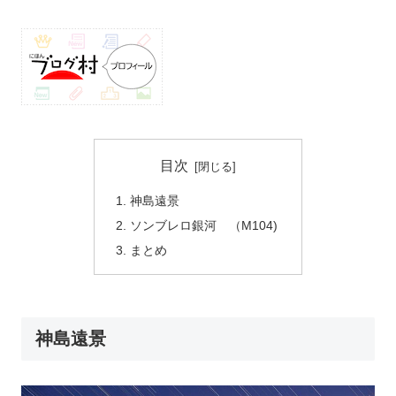
目次
神島遠景
ソンブレロ銀河 （M104)
まとめ
神島遠景