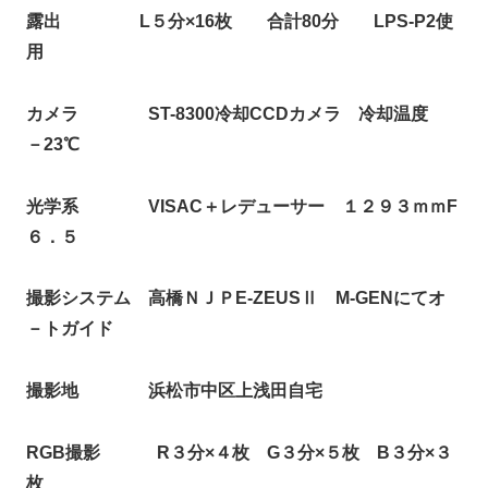
露出 L５分×16枚 合計80分 LPS-P2使
用
カメラ ST-8300冷却CCDカメラ 冷却温度
－23℃
光学系 VISAC＋レデューサー １２９３ｍｍF
６．５
撮影システム 高橋ＮＪＰE-ZEUSⅡ M-GENにてオ
－トガイド
撮影地 浜松市中区上浅田自宅
RGB撮影 R３分×４枚 G３分×５枚 B３分×３
枚