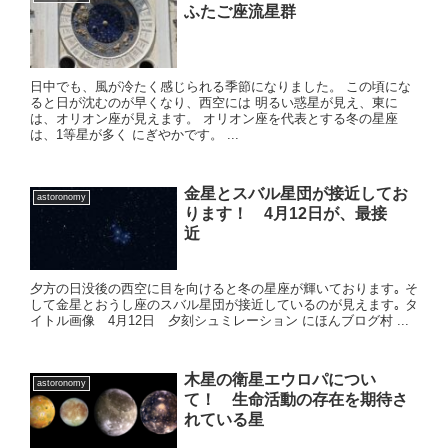
ふたご座流星群
日中でも、風が冷たく感じられる季節になりました。 この頃にな
ると日が沈むのが早くなり、西空には 明るい惑星が見え、東に
は、オリオン座が見えます。 オリオン座を代表とする冬の星座
は、1等星が多く にぎやかです。 ...
金星とスバル星団が接近してお
astoronomy
ります！ 4月12日が、最接
近
夕方の日没後の西空に目を向けると冬の星座が輝いております｡ そ
して金星とおうし座のスバル星団が接近しているのが見えます｡ タ
イトル画像 4月12日 夕刻シュミレーション にほんブログ村 ...
木星の衛星エウロパについ
astoronomy
て！ 生命活動の存在を期待さ
れている星