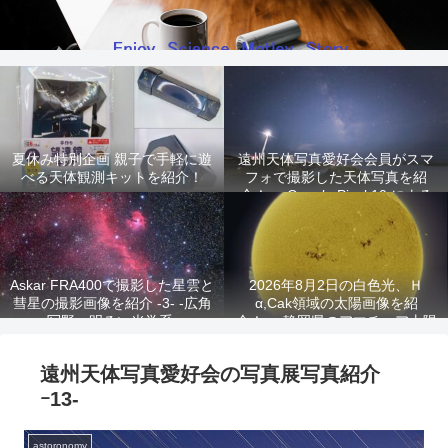
夏休み特別企画 親子で手軽に遊
遠州天体写真愛好会会員がスマ
べる天体観測キットを紹介！
フォで撮影した天体写真を紹
介！ -Google Pixel 10 による
星景写真-
Askar FRA400で撮影した星雲と
2026年8月2日の白色光、Ｈ
彗星の撮影画像を紹介 -3- -広角
α,Cak領域の太陽画像を紹
写野、明るい光学系-
介！ -静岡県のアマチュア太陽
観測家が撮影!-
遠州天体写真愛好会の写真展写真紹介
ｰ13-
astoronomy