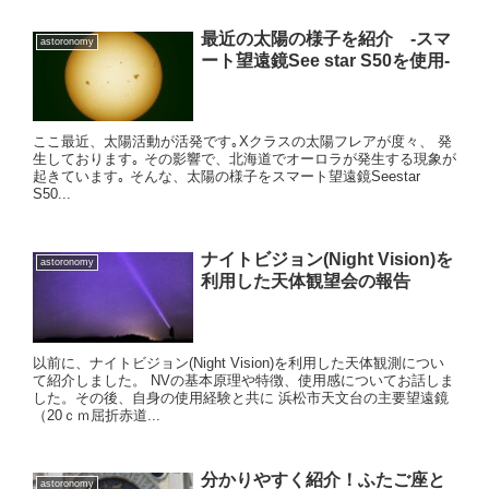
最近の太陽の様子を紹介 -スマ
astoronomy
ート望遠鏡See star S50を使用-
ここ最近、太陽活動が活発です｡Xクラスの太陽フレアが度々、 発
生しております｡ その影響で、北海道でオーロラが発生する現象が
起きています｡ そんな、太陽の様子をスマート望遠鏡Seestar
S50...
ナイトビジョン(Night Vision)を
astoronomy
利用した天体観望会の報告
以前に、ナイトビジョン(Night Vision)を利用した天体観測につい
て紹介しました。 NVの基本原理や特徴、使用感についてお話しま
した。その後、自身の使用経験と共に 浜松市天文台の主要望遠鏡
（20ｃｍ屈折赤道...
分かりやすく紹介！ふたご座と
astoronomy