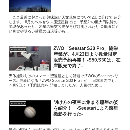
ここ最近に起こった興味深い天文現象について2回に分けて 紹介
します。 8月のペルセウス座流星群では、予想外の極大日以降の
出現があったり、木星の衝突閃光が再び観測されたり 皆既食に近
い月食や明るい彗星の出現等があ...
ZWO「Seestar S30 Pro」協栄
astoronomy
産業が、4月23日より数量限定
販売予約再開！ -S50,S30は、在
庫販売で終了-
天体撮影向けのスマート望遠鏡として話題 のZWOのSeestarシリ
ーズ｡ 最新になる「ZWO Seestar S30 Pro」が、 日本国内でも、
４月9日より予約販売を 開始しましたが、人気のため...
明け方の夜空に集まる惑星の姿
astoronomy
を紹介！ -Seestarによる惑星
撮影を行った-
最近の明け方の未明の東の空には、オリオン座を代表する冬の星