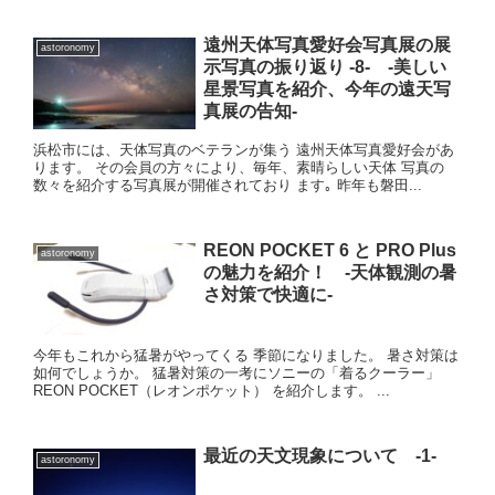
遠州天体写真愛好会写真展の展
astoronomy
示写真の振り返り -8- -美しい
星景写真を紹介、今年の遠天写
真展の告知-
浜松市には、天体写真のベテランが集う 遠州天体写真愛好会があ
ります。 その会員の方々により、毎年、素晴らしい天体 写真の
数々を紹介する写真展が開催されており ます｡ 昨年も磐田...
REON POCKET 6 と PRO Plus
astoronomy
の魅力を紹介！ -天体観測の暑
さ対策で快適に-
今年もこれから猛暑がやってくる 季節になりました。 暑さ対策は
如何でしょうか。 猛暑対策の一考にソニーの「着るクーラー」
REON POCKET（レオンポケット） を紹介します。 ...
最近の天文現象について -1-
astoronomy