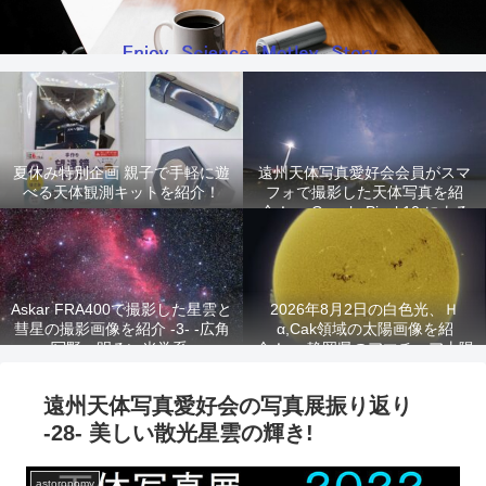
夏休み特別企画 親子で手軽に遊
遠州天体写真愛好会会員がスマ
べる天体観測キットを紹介！
フォで撮影した天体写真を紹
介！ -Google Pixel 10 による
星景写真-
Askar FRA400で撮影した星雲と
2026年8月2日の白色光、Ｈ
彗星の撮影画像を紹介 -3- -広角
α,Cak領域の太陽画像を紹
写野、明るい光学系-
介！ -静岡県のアマチュア太陽
観測家が撮影!-
遠州天体写真愛好会の写真展振り返り
-28- 美しい散光星雲の輝き!
astoronomy