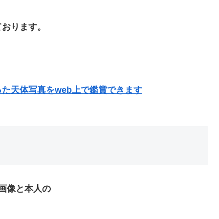
ております。
た天体写真をweb上で鑑賞できます
画像と本人の