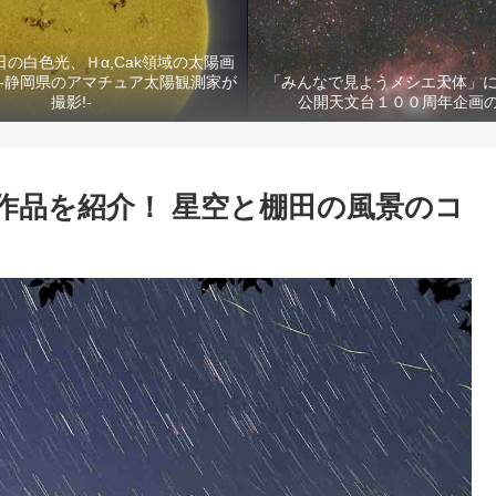
2日の白色光、Ｈα,Cak領域の太陽画
-静岡県のアマチュア太陽観測家が
「みんなで見ようメシエ天体」に
撮影!-
公開天文台１００周年企画
作品を紹介！ 星空と棚田の風景のコ