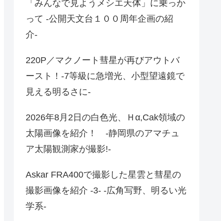
「みんなで見ようメシエ天体」に乗っか
って -公開天文台１００周年企画の紹
介-
220P／マクノート彗星が再びアウトバ
ースト！-7等級に急増光、小型望遠鏡で
見える明るさに-
2026年8月2日の白色光、Ｈα,Cak領域の
太陽画像を紹介！ -静岡県のアマチュ
ア太陽観測家が撮影!-
Askar FRA400で撮影した星雲と彗星の
撮影画像を紹介 -3- -広角写野、明るい光
学系-