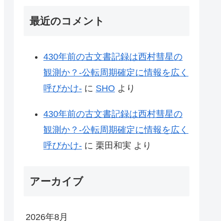
最近のコメント
430年前の古文書記録は西村彗星の
観測か？-公転周期確定に情報を広く
呼びかけ-
に
SHO
より
430年前の古文書記録は西村彗星の
観測か？-公転周期確定に情報を広く
呼びかけ-
に
栗田和実
より
アーカイブ
2026年8月