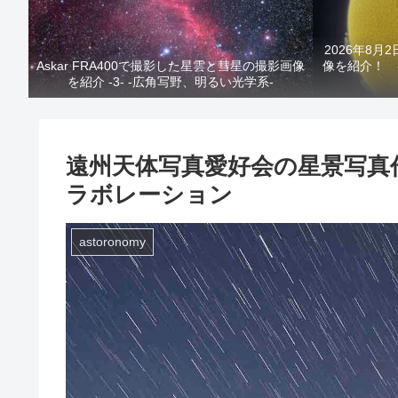
2026年8月
Askar FRA400で撮影した星雲と彗星の撮影画像
像を紹介！ 
を紹介 -3- -広角写野、明るい光学系-
遠州天体写真愛好会の星景写真
ラボレーション
astoronomy