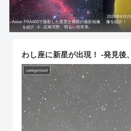
2026年8月
Askar FRA400で撮影した星雲と彗星の撮影画像
像を紹介！ 
を紹介 -3- -広角写野、明るい光学系-
わし座に新星が出現！ -発見後
categorized