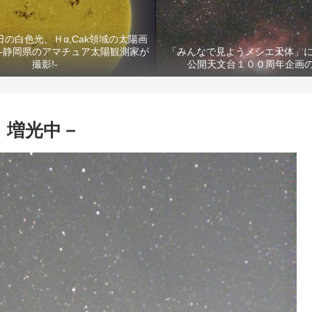
2日の白色光、Ｈα,Cak領域の太陽画
-静岡県のアマチュア太陽観測家が
「みんなで見ようメシエ天体」に
撮影!-
公開天文台１００周年企画
、増光中－