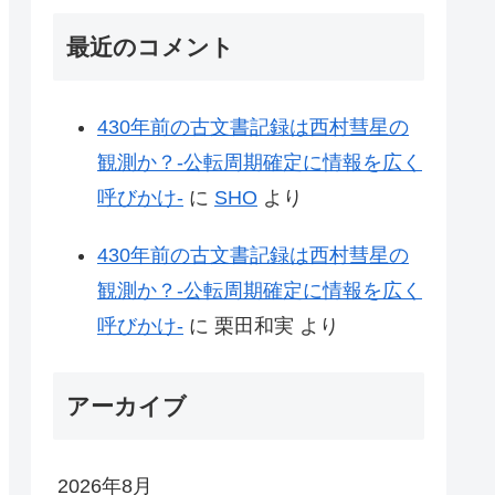
最近のコメント
430年前の古文書記録は西村彗星の
観測か？-公転周期確定に情報を広く
呼びかけ-
に
SHO
より
430年前の古文書記録は西村彗星の
観測か？-公転周期確定に情報を広く
呼びかけ-
に
栗田和実
より
アーカイブ
2026年8月