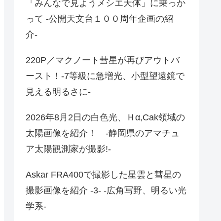
「みんなで見ようメシエ天体」に乗っか
って -公開天文台１００周年企画の紹
介-
220P／マクノート彗星が再びアウトバ
ースト！-7等級に急増光、小型望遠鏡で
見える明るさに-
2026年8月2日の白色光、Ｈα,Cak領域の
太陽画像を紹介！ -静岡県のアマチュ
ア太陽観測家が撮影!-
Askar FRA400で撮影した星雲と彗星の
撮影画像を紹介 -3- -広角写野、明るい光
学系-