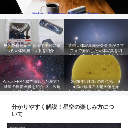
夏休み特別企画 親子で手軽に遊
遠州天体写真愛好会会員がスマ
べる天体観測キットを紹介！
フォで撮影した天体写真を紹
介！ -Google Pixel 10 による
星景写真-
Askar FRA400で撮影した星雲と
2026年8月2日の白色光、Ｈ
彗星の撮影画像を紹介 -3- -広角
α,Cak領域の太陽画像を紹
写野、明るい光学系-
介！ -静岡県のアマチュア太陽
観測家が撮影!-
分かりやすく解説！星空の楽しみ方につ
いて
astoronomy