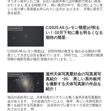
オリオン座やふたご座、おおいぬ座等冬には印象的で明るい星座
がたくさん 見える時期です。 暗い夜空の中で、星と同じように美
しく光り輝く星座版を作られている方が おります。 天竜に星空工
房を経営...
C/2025 A6 (レモン彗星)が明る
astoronomy
い！-10月下旬に最も明るくなる
期待の彗星-
C/2025 A6 (レモン彗星)は、2025年秋の夜空を 賑わせる期待の彗
星として大きな注目を集めてい ます。 SNSでは、この彗星の観測
情報や撮影写真が連日 投稿されています｡ こ...
遠州天体写真愛好会の写真展写
astoronomy
真紹介 ｰ20- 美しい系外銀河
を撮影する天体写真家の作品を
紹介！
地元の浜松市には、天体写真のベテランが集う遠州天体写真愛好
会があります。 その会員の方々により、毎年、美しい天体写真の
数々を紹介する写真展が、 浜北市のプレ葉ウオーク浜北で開催さ
れております。 昨...