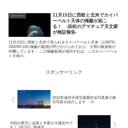
11月15日に西欧と北米でカイパ
astoronomy
ーベルト天体の掩蔽が起こ
る！ -浜松のアマチュア天文家
が検証報告-
11月15日に西欧と北米で見られるカイパーベルト天体（119979）
2002WC19の掩蔽の観測が呼びかけられており、大勢の観測者が
待機しています。 この掩蔽観測が成功すれば、このカイパーベル
ト天体の...
スポンサーリンク
2022年遠州天体写真愛好会写真展の展
示写真を紹介します -６-
夕刻の西天に金星と木星が大接近中で
す！ 3月2日に最接近