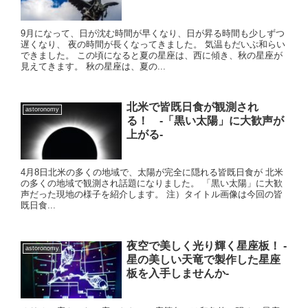
9月になって、日が沈む時間が早くなり、日が昇る時間も少しずつ
遅くなり、 夜の時間が長くなってきました。 気温もだいぶ和らい
できました。 この頃になると夏の星座は、西に傾き、秋の星座が
見えてきます。 秋の星座は、夏の...
北米で皆既日食が観測され
astoronomy
る！ -「黒い太陽」に大歓声が
上がる-
4月8日北米の多くの地域で、太陽が完全に隠れる皆既日食が 北米
の多くの地域で観測され話題になりました。 「黒い太陽」に大歓
声だった現地の様子を紹介します。 注）タイトル画像は今回の皆
既日食...
夜空で美しく光り輝く星座板！ -
astoronomy
星の美しい天竜で製作した星座
板を入手しませんか-