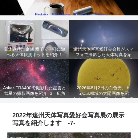
夏休み特別企画 親子で手軽に遊
遠州天体写真愛好会会員がスマ
べる天体観測キットを紹介！
フォで撮影した天体写真を紹
介！ -Google Pixel 10 による
星景写真-
Askar FRA400で撮影した星雲と
2026年8月2日の白色光、Ｈ
彗星の撮影画像を紹介 -3- -広角
α,Cak領域の太陽画像を紹
写野、明るい光学系-
介！ -静岡県のアマチュア太陽
観測家が撮影!-
2022年遠州天体写真愛好会写真展の展示
写真を紹介します -7-
astoronomy