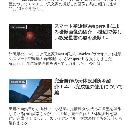
星についてアマチュア天文家の撮影した画像と共に 紹介します。
11月19日の部分月...
スマート望遠鏡VesperaⅡによ
astoronomy
る撮影画像の紹介 -微細で美し
い散光星雲の姿を撮影！-
静岡県のアマチュア天文家Jhosua氏が、Vanios (ヴァオニス) 社製
のスマート望遠鏡の新機種にな るVesperaⅡを入手しました。
VesperaⅡでの撮影画像を送ってくれました。 今回は...
完全自作の天体観測所を紹
astoronomy
介！-4- -完成後の使用について
編-
天竜の自然豊かな山村で、小惑星の掩蔽観測や 光る星座盤を製作
している内山貞幸さんが、 この度、完全自作の天体観測所を製
作、完成 させました。 スライデングルーフ式の観測所を設計から
製作までを...