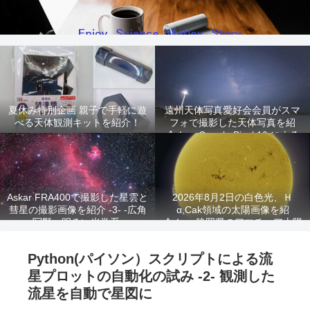
夏休み特別企画 親子で手軽に遊
遠州天体写真愛好会会員がスマ
べる天体観測キットを紹介！
フォで撮影した天体写真を紹
介！ -Google Pixel 10 による
星景写真-
Askar FRA400で撮影した星雲と
2026年8月2日の白色光、Ｈ
彗星の撮影画像を紹介 -3- -広角
α,Cak領域の太陽画像を紹
写野、明るい光学系-
介！ -静岡県のアマチュア太陽
観測家が撮影!-
Python(パイソン）スクリプトによる流
星プロットの自動化の試み -2- 観測した
流星を自動で星図に