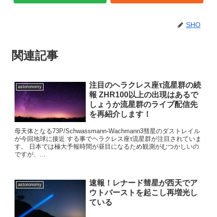
SHO
関連記事
注目のヘラクレス座τ流星群の続
astoronomy
報 ZHR100以上の出現はあるで
しょうか流星群のライブ配信先
を再紹介します！
母天体となる73P/Schwassmann-Wachmann3彗星のダストレイル
が今回地球に接近 する事でヘラクレス座τ流星群が注目されていま
す。 日本では極大予報時間が昼目になるため観測がむつかしいの
ですが、...
速報！レナード彗星が西天でア
astoronomy
ウトバーストを起こし再増光し
ている