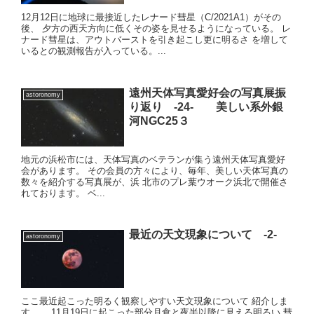
12月12日に地球に最接近したレナード彗星（C/2021A1）がその
後、 夕方の西天方向に低くその姿を見せるようになっている。 レ
ナード彗星は、アウトバーストを引き起こし更に明るさ を増して
いるとの観測報告が入っている。...
遠州天体写真愛好会の写真展振
astoronomy
り返り -24- 美しい系外銀
河NGC25３
地元の浜松市には、天体写真のベテランが集う遠州天体写真愛好
会があります。 その会員の方々により、毎年、美しい天体写真の
数々を紹介する写真展が、浜 北市のプレ葉ウオーク浜北で開催さ
れております。 ベ...
最近の天文現象について -2-
astoronomy
ここ最近起こった明るく観察しやすい天文現象について 紹介しま
す。 11月19日に起こった部分月食と夜半以降に見える明るい 彗