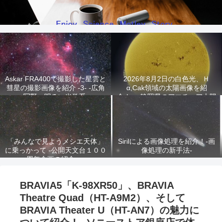
Askar FRA400で撮影した星雲と
2026年8月2日の白色光、Ｈ
彗星の撮影画像を紹介 -3- -広角
α,Cak領域の太陽画像を紹
写野、明るい光学系-
介！ -静岡県のアマチュア太陽
観測家が撮影!-
「みんなで見ようメシエ天体」
Sirilによる画像処理を紹介！-画
に乗っかって -公開天文台１００
像処理の新手法-
周年企画の紹介-
BRAVIA5「K-98XR50」、BRAVIA
Theatre Quad（HT-A9M2）、そして
BRAVIA Theater U（HT-AN7）の魅力に