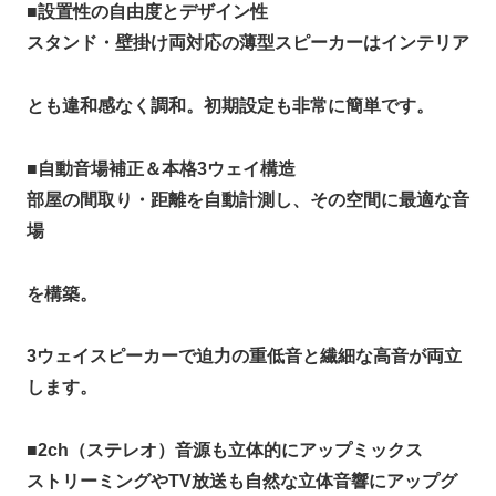
■
設置性の自由度とデザイン性
スタンド・壁掛け両対応の薄型スピーカーはインテリア
とも違和感なく調和。初期設定も非常に簡単です。
■
自動音場補正＆本格3ウェイ構造
部屋の間取り・距離を自動計測し、その空間に最適な音
場
を構築。
3ウェイスピーカーで迫力の重低音と繊細な高音が両立
します。
■
2ch（ステレオ）音源も立体的にアップミックス
ストリーミングやTV放送も自然な立体音響にアップグ