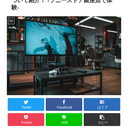
ついて紹介！ -ソニーストア銀座店で体
験-
life
Twitter
Facebook
はてブ
Pocket
LINE
コピー