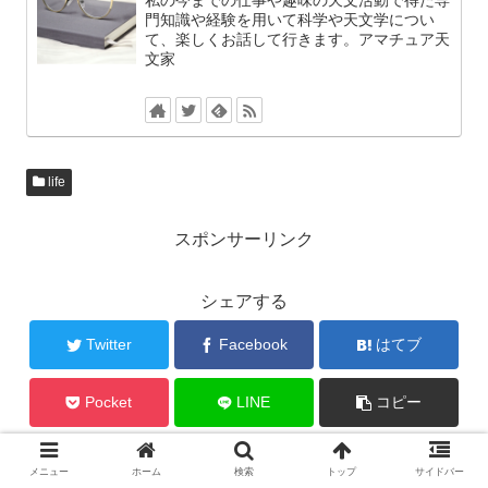
私の今までの仕事や趣味の天文活動で得た専
門知識や経験を用いて科学や天文学につい
て、楽しくお話して行きます。アマチュア天
文家
life
スポンサーリンク
シェアする
Twitter
Facebook
はてブ
Pocket
LINE
コピー
メニュー
ホーム
検索
トップ
サイドバー
SHOをフォローする