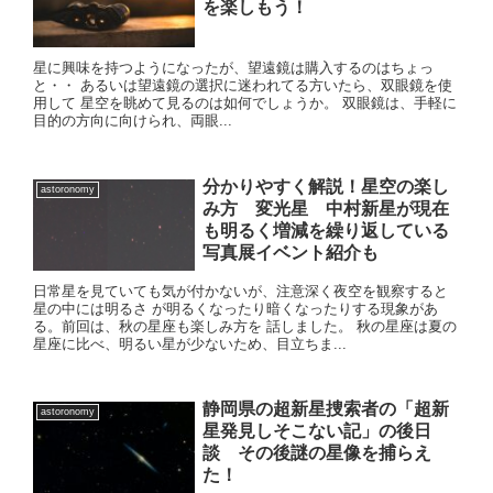
を楽しもう！
星に興味を持つようになったが、望遠鏡は購入するのはちょっ
と・・ あるいは望遠鏡の選択に迷われてる方いたら、双眼鏡を使
用して 星空を眺めて見るのは如何でしょうか。 双眼鏡は、手軽に
目的の方向に向けられ、両眼...
分かりやすく解説！星空の楽し
astoronomy
み方 変光星 中村新星が現在
も明るく増減を繰り返している
写真展イベント紹介も
日常星を見ていても気が付かないが、注意深く夜空を観察すると
星の中には明るさ が明るくなったり暗くなったりする現象があ
る。前回は、秋の星座も楽しみ方を 話しました。 秋の星座は夏の
星座に比べ、明るい星が少ないため、目立ちま...
静岡県の超新星捜索者の「超新
astoronomy
星発見しそこない記」の後日
談 その後謎の星像を捕らえ
た！