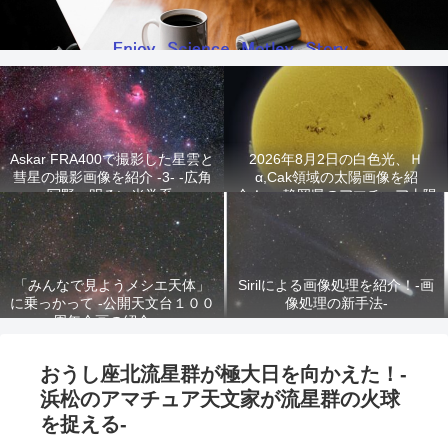
Askar FRA400で撮影した星雲と
2026年8月2日の白色光、Ｈ
彗星の撮影画像を紹介 -3- -広角
α,Cak領域の太陽画像を紹
写野、明るい光学系-
介！ -静岡県のアマチュア太陽
観測家が撮影!-
「みんなで見ようメシエ天体」
Sirilによる画像処理を紹介！-画
に乗っかって -公開天文台１００
像処理の新手法-
周年企画の紹介-
おうし座北流星群が極大日を向かえた！-
浜松のアマチュア天文家が流星群の火球
を捉える-