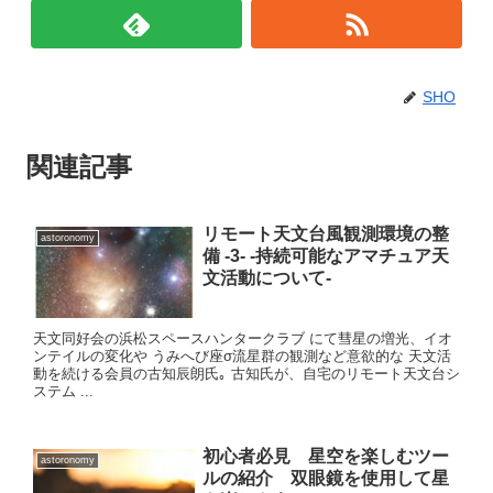
SHO
関連記事
リモート天文台風観測環境の整
astoronomy
備 -3- -持続可能なアマチュア天
文活動について-
天文同好会の浜松スペースハンタークラブ にて彗星の増光、イオ
ンテイルの変化や うみへび座σ流星群の観測など意欲的な 天文活
動を続ける会員の古知辰朗氏｡ 古知氏が、自宅のリモート天文台シ
ステム ...
初心者必見 星空を楽しむツー
astoronomy
ルの紹介 双眼鏡を使用して星