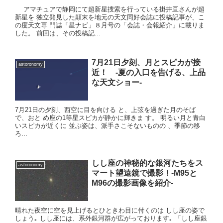
アマチュアで静岡にて超新星捜索を行っている掛井亘さんが超
新星を 独立発見した顛末を地元の天文同好会誌に投稿記事が、こ
の度天文専 門誌「星ナビ」８月号の「会誌・会報紹介」に載りま
した。 前回は、その投稿記...
7月21日夕刻、月とスピカが接
astoronomy
近！ -夏の入口を告げる、上品
な天文ショー-
7月21日の夕刻、西空に目を向ける と、上弦を過ぎた月のそば
で、おと め座の1等星スピカが静かに輝きま す。 明るい月と青白
いスピカが近くに 並ぶ姿は、派手さこそないものの 、季節の移
ろ...
しし座の神秘的な銀河たちをス
astoronomy
マート望遠鏡で撮影！-M95と
M96の撮影画像を紹介-
晴れた夜空に空を見上げるとひときわ目に付くのは しし座の姿で
しょう｡ しし座には、系外銀河群が広がっております｡ 「しし座銀