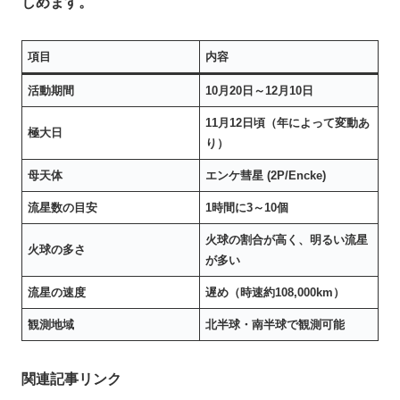
しめます。
項目
内容
活動期間
10月20日～12月10日
11月12日頃（年によって変動あ
極大日
り）
母天体
エンケ彗星 (2P/Encke)
流星数の目安
1時間に3～10個
火球の割合が高く、明るい流星
火球の多さ
が多い
流星の速度
遅め（時速約108,000km）
観測地域
北半球・南半球で観測可能
関連記事リンク