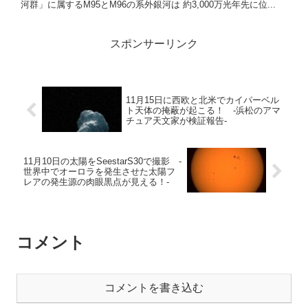
河群」に属するM95とM96の系外銀河は 約3,000万光年先に位...
スポンサーリンク
11月15日に西欧と北米でカイパーベル
ト天体の掩蔽が起こる！ -浜松のアマ
チュア天文家が検証報告-
11月10日の太陽をSeestarS30で撮影 -
世界中でオーロラを発生させた太陽フ
レアの発生源の肉眼黒点が見える！-
コメント
コメントを書き込む