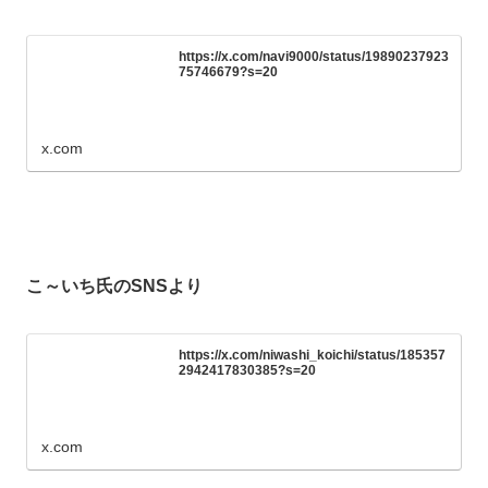
https://x.com/navi9000/status/19890237923
75746679?s=20
x.com
こ～いち氏のSNSより
https://x.com/niwashi_koichi/status/185357
2942417830385?s=20
x.com