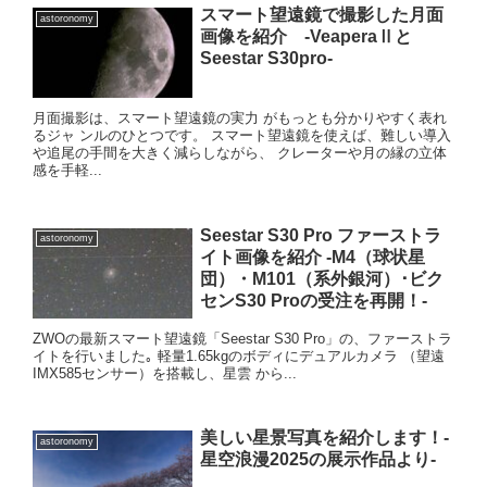
スマート望遠鏡で撮影した月面
astoronomy
画像を紹介 -VeaperaⅡと
Seestar S30pro-
月面撮影は、スマート望遠鏡の実力 がもっとも分かりやすく表れ
るジャ ンルのひとつです。 スマート望遠鏡を使えば、難しい導入
や追尾の手間を大きく減らしながら、 クレーターや月の縁の立体
感を手軽...
Seestar S30 Pro ファーストラ
astoronomy
イト画像を紹介 -M4（球状星
団）・M101（系外銀河）･ビク
センS30 Proの受注を再開！-
ZWOの最新スマート望遠鏡「Seestar S30 Pro」の、ファーストラ
イトを行いました｡ 軽量1.65kgのボディにデュアルカメラ （望遠
IMX585センサー）を搭載し、星雲 から...
美しい星景写真を紹介します！-
astoronomy
星空浪漫2025の展示作品より-