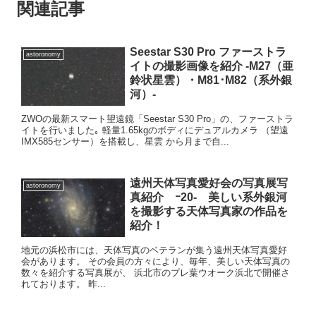
関連記事
Seestar S30 Pro ファーストラ
astoronomy
イトの撮影画像を紹介 -M27（亜
鈴状星雲）・M81･M82（系外銀
河）-
ZWOの最新スマート望遠鏡「Seestar S30 Pro」の、ファーストラ
イトを行いました｡ 軽量1.65kgのボディにデュアルカメラ （望遠
IMX585センサー）を搭載し、星雲 から月まで自...
遠州天体写真愛好会の写真展写
astoronomy
真紹介 ｰ20- 美しい系外銀河
を撮影する天体写真家の作品を
紹介！
地元の浜松市には、天体写真のベテランが集う遠州天体写真愛好
会があります。 その会員の方々により、毎年、美しい天体写真の
数々を紹介する写真展が、 浜北市のプレ葉ウオーク浜北で開催さ
れております。 昨...