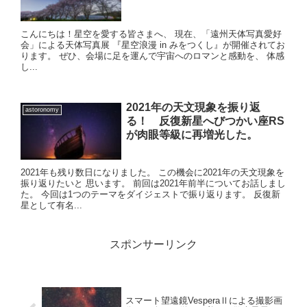
こんにちは！星空を愛する皆さまへ、 現在、「遠州天体写真愛好
会」による天体写真展 『星空浪漫 in みをつくし』が開催されてお
ります。 ぜひ、会場に足を運んで宇宙へのロマンと感動を、 体感
し...
2021年の天文現象を振り返
astoronomy
る！ 反復新星へびつかい座RS
が肉眼等級に再増光した。
2021年も残り数日になりました。 この機会に2021年の天文現象を
振り返りたいと 思います。 前回は2021年前半についてお話しまし
た。 今回は1つのテーマをダイジェストで振り返ります。 反復新
星として有名...
スポンサーリンク
スマート望遠鏡VesperaⅡによる撮影画