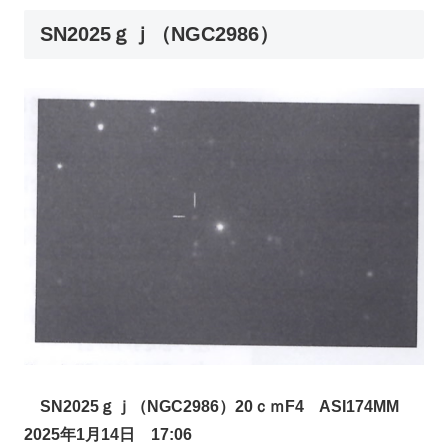
SN2025ｇｊ（NGC2986）
SN2025ｇｊ（NGC2986）20ｃｍF4 ASI174MM
2025年1月14日 17:06