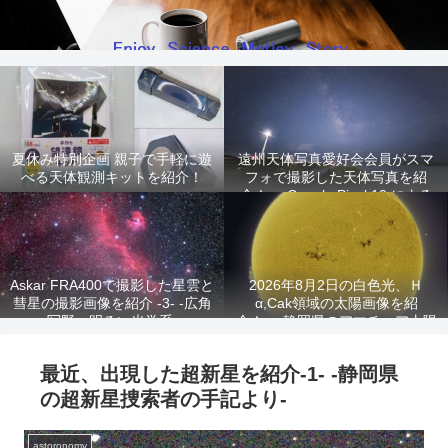
夏休み特別企画 親子で手軽に遊
遠州天体写真愛好会会員がスマ
べる天体観測キットを紹介！
フォで撮影した天体写真を紹
介！ -Google Pixel 10 による
星景写真-
Askar FRA400で撮影した星雲と
2026年8月2日の白色光、Ｈ
彗星の撮影画像を紹介 -3- -広角
α,Cak領域の太陽画像を紹
写野、明るい光学系-
介！ -静岡県のアマチュア太陽
観測家が撮影!-
最近、出現した超新星を紹介-1- -静岡県
の超新星捜索者の手記より-
astoronomy