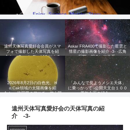
遠州天体写真愛好会会員がスマ
Askar FRA400で撮影した星雲と
フォで撮影した天体写真を紹
彗星の撮影画像を紹介 -3- -広角
介！ -Google Pixel 10 による
写野、明るい光学系-
星景写真-
2026年8月2日の白色光、Ｈ
「みんなで見ようメシエ天体」
α,Cak領域の太陽画像を紹
に乗っかって -公開天文台１００
介！ -静岡県のアマチュア太陽
周年企画の紹介-
観測家が撮影!-
遠州天体写真愛好会の天体写真の紹
介 -3-
astoronomy