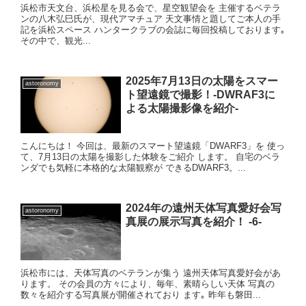
浜松市天文台、浜松星を見る会で、星空観望会を 主催するベテラ
ンの八木弘巳氏が、現代アマチュア 天文事情と題してご本人の手
記を浜松スペース ハンタークラブの会誌に毎回投稿しております｡
その中で、観光...
2025年7月13日の太陽をスマー
astoronomy
ト望遠鏡で撮影！-DWRAF3に
よる太陽撮影像を紹介-
こんにちは！ 今回は、最新のスマート望遠鏡「DWARF3」を 使っ
て、7月13日の太陽を撮影した体験をご紹介 します。 自宅のベラ
ンダでも気軽に本格的な太陽観察が できるDWARF3。...
2024年の遠州天体写真愛好会写
astoronomy
真展の展示写真を紹介！ -6-
浜松市には、天体写真のベテランが集う 遠州天体写真愛好会があ
ります。 その会員の方々により、毎年、素晴らしい天体 写真の
数々を紹介する写真展が開催されており ます｡ 昨年も磐田...