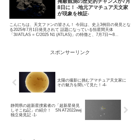
掩蔽観測の歴史的チャンスが7月
8日に！ -地元アマチュア天文家
が現象を検証-
こんにちは、天文ファンの皆さん！ 今回は、史上3例目の発見とな
る2025年7月1日発見されて 話題になっている恒星間天体
「3I/ATLAS = C/2025 N1 (ATLAS)」の特徴と、7月7日〜8...
スポンサーリンク
太陽の撮影に挑むアマチュア天文家に
その魅力を聞いて見た！-4-
静岡県の超新星捜索者の「超新星発見
しそこね記」の紹介！ SN AT2022ewj
独立発見記 -1-