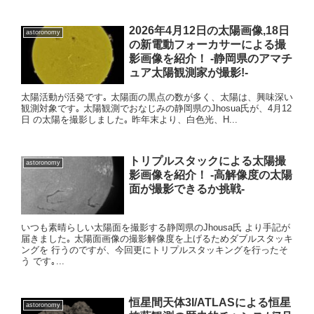
2026年4月12日の太陽画像,18日
astoronomy
の新電動フォーカサーによる撮
影画像を紹介！ -静岡県のアマチ
ュア太陽観測家が撮影!-
太陽活動が活発です｡ 太陽面の黒点の数が多く、太陽は、興味深い
観測対象です｡ 太陽観測でおなじみの静岡県のJhosua氏が、4月12
日 の太陽を撮影しました｡ 昨年末より、白色光、H...
トリプルスタックによる太陽撮
astoronomy
影画像を紹介！ -高解像度の太陽
面が撮影できるか挑戦-
いつも素晴らしい太陽面を撮影する静岡県のJhousa氏 より手記が
届きました｡ 太陽面画像の撮影解像度を上げるためダブルスタッキ
ングを 行うのですが、今回更にトリプルスタッキングを行ったそ
う です｡...
恒星間天体3I/ATLASによる恒星
astoronomy