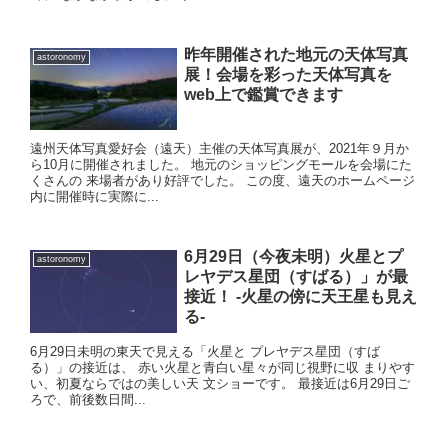
昨年開催された地元の天体写真
astoronomy
展！会場を彩った天体写真を
web上で鑑賞できます
遠州天体写真愛好会（遠天）主催の天体写真展が、2021年９月か
ら10月に開催されました。 地元のショッピングモールを会場にた
くさんの 来場者があり好評でした。 この度、遠天のホームページ
内に開催時に実際に...
6月29日（今夜未明）火星とプ
astoronomy
レヤデス星団（すばる）」が最
接近！ -火星の傍に天王星も見え
る-
6月29日未明の東天で見える「火星と プレヤデス星団（すば
る）」の接近は、 赤い火星と青白い星々が同じ視野に収 まりやす
い、初夏ならではの美しい天 文ショーです。 最接近は6月29日ご
ろで、前後数日間...