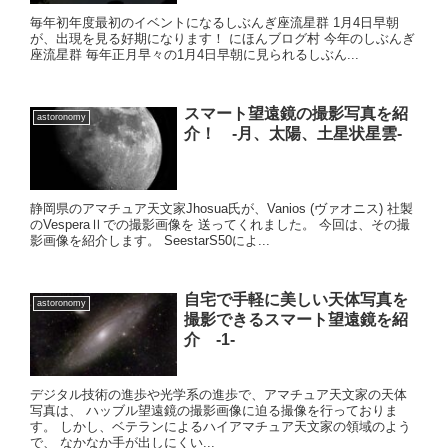
毎年初年度最初のイベントになるしぶんぎ座流星群 1月4日早朝
が、出現を見る好期になります！ にほんブログ村 今年のしぶんぎ
座流星群 毎年正月早々の1月4日早朝に見られるしぶん...
スマート望遠鏡の撮影写真を紹
astoronomy
介！ -月、太陽、土星状星雲-
静岡県のアマチュア天文家Jhosua氏が、Vanios (ヴァオニス) 社製
のVesperaⅡでの撮影画像を 送ってくれました。 今回は、その撮
影画像を紹介します。 SeestarS50によ...
自宅で手軽に美しい天体写真を
astoronomy
撮影できるスマート望遠鏡を紹
介 -1-
デジタル技術の進歩や光学系の進歩で、アマチュア天文家の天体
写真は、 ハッブル望遠鏡の撮影画像に迫る撮像を行っておりま
す。 しかし、ベテランによるハイアマチュア天文家の領域のよう
で、 なかなか手が出しにくい...