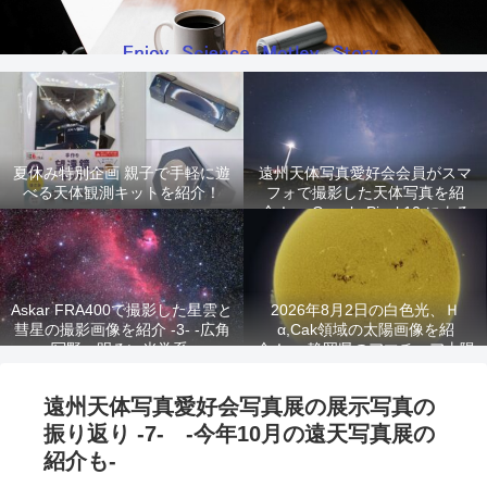
夏休み特別企画 親子で手軽に遊
遠州天体写真愛好会会員がスマ
べる天体観測キットを紹介！
フォで撮影した天体写真を紹
介！ -Google Pixel 10 による
星景写真-
Askar FRA400で撮影した星雲と
2026年8月2日の白色光、Ｈ
彗星の撮影画像を紹介 -3- -広角
α,Cak領域の太陽画像を紹
写野、明るい光学系-
介！ -静岡県のアマチュア太陽
観測家が撮影!-
遠州天体写真愛好会写真展の展示写真の
振り返り -7- -今年10月の遠天写真展の
紹介も-