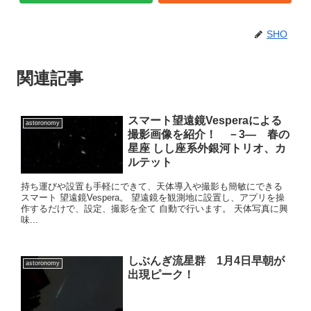
SHO
関連記事
スマート望遠鏡Vesperaによる
astoronomy
撮影画像を紹介！ －3― 春の
星座 しし座系外銀河トリオ、カ
ルテット
持ち運びや設置も手軽にできて、天体導入や撮影も簡敏にできる
スマート 望遠鏡Vespera。 望遠鏡を観測地に設置し、アプリを操
作するだけで、設定、撮影を全て 自動で行います。 天体写真に興
味...
しぶんぎ流星群 1月4日早朝が
astoronomy
出現ピーク！