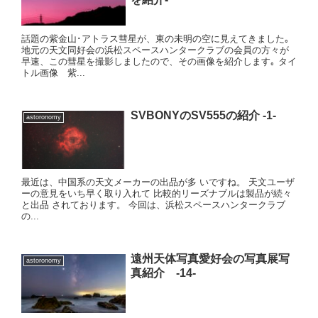
話題の紫金山･アトラス彗星が、東の未明の空に見えてきました｡
地元の天文同好会の浜松スペースハンタークラブの会員の方々が
早速、この彗星を撮影しましたので、その画像を紹介します｡ タイ
トル画像 紫...
SVBONYのSV555の紹介 -1-
astoronomy
最近は、中国系の天文メーカーの出品が多 いですね。 天文ユーザ
ーの意見をいち早く取り入れて 比較的リーズナブルは製品が続々
と出品 されております。 今回は、浜松スペースハンタークラブ
の...
遠州天体写真愛好会の写真展写
astoronomy
真紹介 -14-