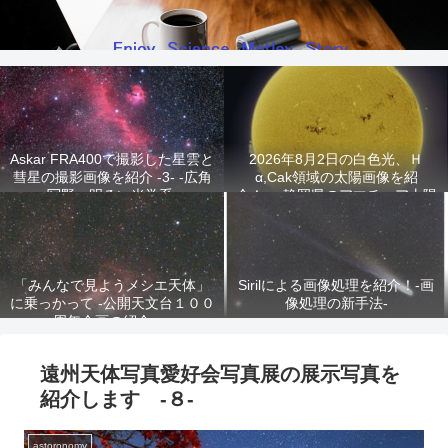
Askar FRA400で撮影した星雲と
2026年8月2日の白色光、Ｈ
彗星の撮影画像を紹介 -3- -広角
α,Cak領域の太陽画像を紹
写野、明るい光学系-
介！ -静岡県のアマチュア太陽
観測家が撮影!-
「みんなで見ようメシエ天体」
Sirilによる画像処理を紹介！-画
に乗っかって -公開天文台１００
像処理の新手法-
周年企画の紹介-
遠州天体写真愛好会写真展の展示写真を
紹介します -８-
astoronomy