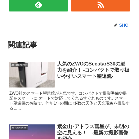
SHO
関連記事
人気のZWOのSeestarS30の魅
astoronomy
力を紹介！ -コンパクトで取り扱
いやすいスマート望遠鏡-
ZWO社のスマート望遠鏡が人気です｡ コンパクトで撮影準備や撮
影をスマートに オートで対応してくれるすぐれものです｡ スマー
ト望遠鏡のお陰で、昨年1年の間に 多数の天体と天文現象を撮影す
るこ...
紫金山･アトラス彗星が、未明の
astoronomy
空に見える！ -最新の撮影画像
を紹介-