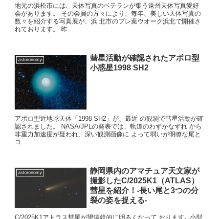
地元の浜松市には、天体写真のベテランが集う遠州天体写真愛好
会があります。 その会員の方々により、毎年、美しい天体写真の
数々を紹介する写真展が、浜 北市のプレ葉ウオーク浜北で開催さ
れております。 昨...
彗星活動が確認されたアポロ型
astoronomy
小惑星1998 SH2
アポロ型近地球天体「1998 SH2」が、最近 の観測で彗星活動が確
認されました。 NASA/JPLの発表では、軌道のわずかなずれ から
非重力加速度が疑われ、深い観測画像に よって弱いが明瞭な尾と
コ...
静岡県内のアマチュア天文家が
astoronomy
撮影したC/2025K1（ATLAS）
彗星を紹介！-長い尾と3つの分
裂の姿を捉える-
C/2025K1アトラス彗星が望遠鏡的に明るくなって おります｡ 小型