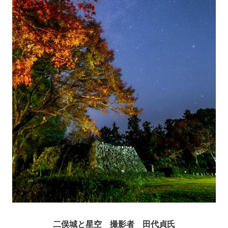
二俣城と星空 撮影者 田代貞氏