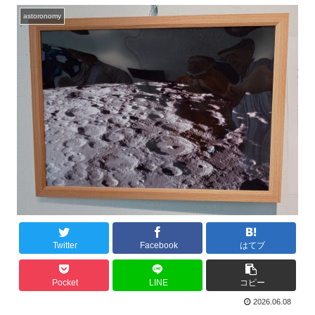
astoronomy
Twitter
Facebook
はてブ
Pocket
LINE
コピー
2026.06.08