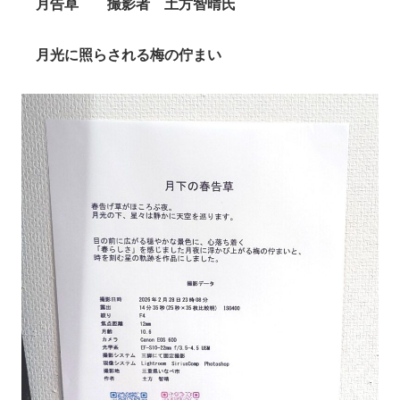
月告草 撮影者 土方智晴氏
月光に照らされる梅の佇まい