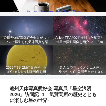
遠州天体写真愛好会会員がスマ
Askar FRA400で撮影した星雲と
フォで撮影した天体写真を紹
彗星の撮影画像を紹介 -3- -広角
介！ -Google Pixel 10 による
写野、明るい光学系-
星景写真-
2026年8月2日の白色光、Ｈ
「みんなで見ようメシエ天体」
α,Cak領域の太陽画像を紹
に乗っかって -公開天文台１００
介！ -静岡県のアマチュア太陽
周年企画の紹介-
観測家が撮影!-
遠州天体写真愛好会 写真展「星空浪漫
2026」訪問記 -1- -気賀関所の歴史ととも
に楽しむ星の世界-