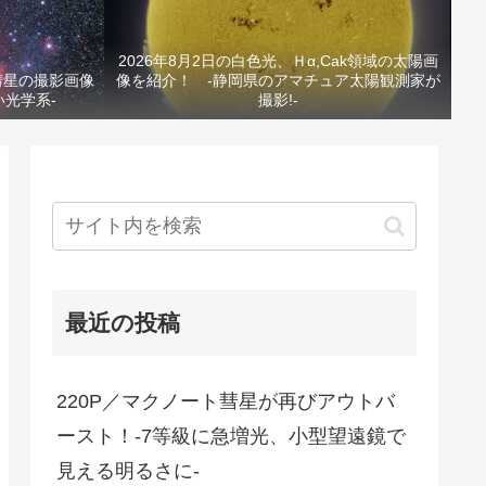
2026年8月2日の白色光、Ｈα,Cak領域の太陽画
と彗星の撮影画像
像を紹介！ -静岡県のアマチュア太陽観測家が
い光学系-
撮影!-
最近の投稿
220P／マクノート彗星が再びアウトバ
ースト！-7等級に急増光、小型望遠鏡で
見える明るさに-