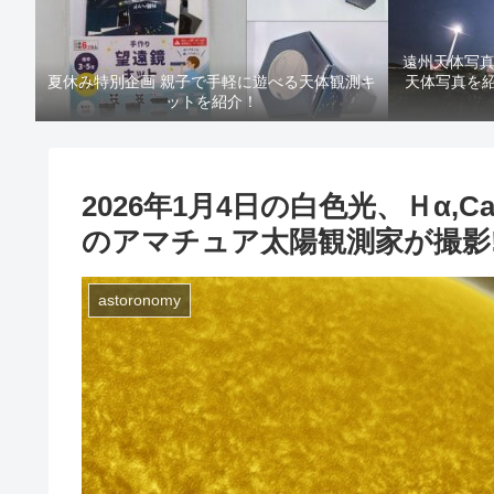
遠州天体写
夏休み特別企画 親子で手軽に遊べる天体観測キ
天体写真を紹介！
ットを紹介！
2026年1月4日の白色光、Ｈα,
のアマチュア太陽観測家が撮影!
astoronomy