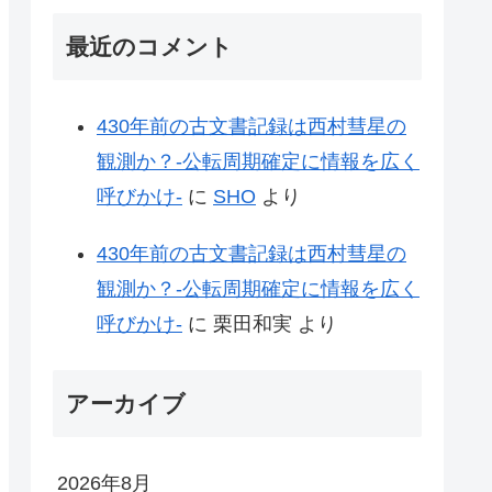
最近のコメント
430年前の古文書記録は西村彗星の
観測か？-公転周期確定に情報を広く
呼びかけ-
に
SHO
より
430年前の古文書記録は西村彗星の
観測か？-公転周期確定に情報を広く
呼びかけ-
に
栗田和実
より
アーカイブ
2026年8月