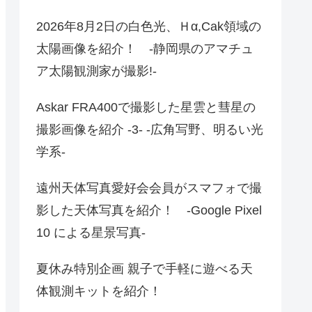
2026年8月2日の白色光、Ｈα,Cak領域の
太陽画像を紹介！ -静岡県のアマチュ
ア太陽観測家が撮影!-
Askar FRA400で撮影した星雲と彗星の
撮影画像を紹介 -3- -広角写野、明るい光
学系-
遠州天体写真愛好会会員がスマフォで撮
影した天体写真を紹介！ -Google Pixel
10 による星景写真-
夏休み特別企画 親子で手軽に遊べる天
体観測キットを紹介！