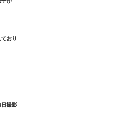
様子が
れており
1月4日撮影