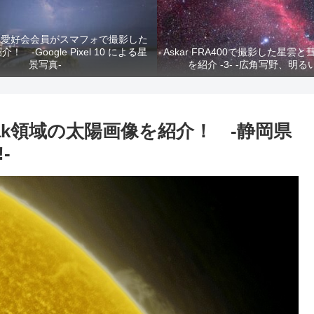
真愛好会会員がスマフォで撮影した
 -Google Pixel 10 による星
Askar FRA400で撮影した星雲
景写真-
を紹介 -3- -広角写野、明る
Cak領域の太陽画像を紹介！ -静岡県
-