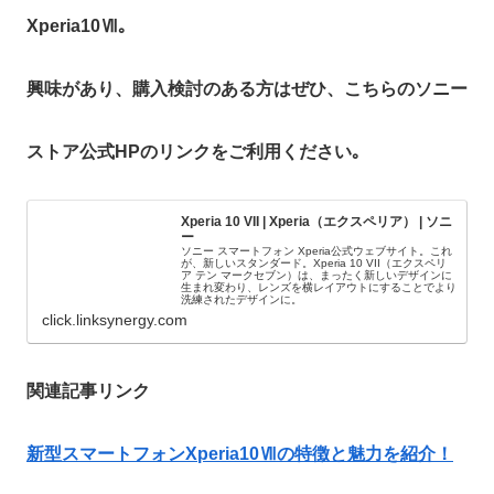
Xperia10Ⅶ｡
興味があり、購入検討のある方はぜひ、こちらのソニー
ストア公式HPのリンクをご利用ください｡
Xperia 10 VII | Xperia（エクスペリア） | ソニ
ー
ソニー スマートフォン Xperia公式ウェブサイト。これ
が、新しいスタンダード。Xperia 10 VII（エクスペリ
ア テン マークセブン）は、まったく新しいデザインに
生まれ変わり、レンズを横レイアウトにすることでより
洗練されたデザインに。
click.linksynergy.com
関連記事リンク
新型スマートフォンXperia10Ⅶの特徴と魅力を紹介！