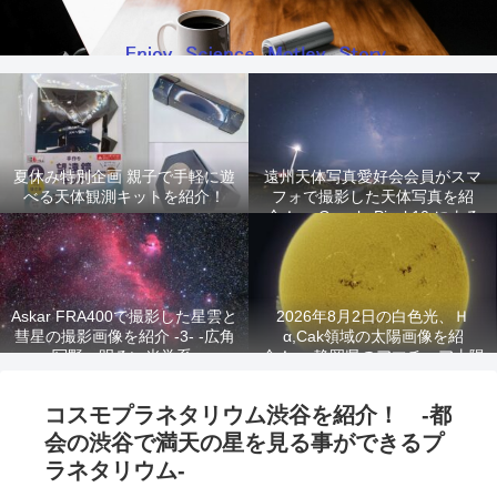
夏休み特別企画 親子で手軽に遊
遠州天体写真愛好会会員がスマ
べる天体観測キットを紹介！
フォで撮影した天体写真を紹
介！ -Google Pixel 10 による
星景写真-
Askar FRA400で撮影した星雲と
2026年8月2日の白色光、Ｈ
彗星の撮影画像を紹介 -3- -広角
α,Cak領域の太陽画像を紹
写野、明るい光学系-
介！ -静岡県のアマチュア太陽
観測家が撮影!-
コスモプラネタリウム渋谷を紹介！ -都
会の渋谷で満天の星を見る事ができるプ
ラネタリウム-