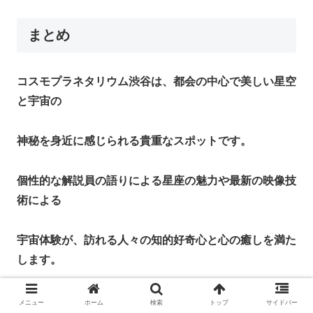
まとめ
コスモプラネタリウム渋谷は、都会の中心で美しい星空
と宇宙の
神秘を身近に感じられる貴重なスポットです。
個性的な解説員の語りによる星座の魅力や最新の映像技
術による
宇宙体験が、訪れる人々の知的好奇心と心の癒しを満た
します。
家族連れ、カップル、ソロでも楽しめるプログラムが揃
メニュー
ホーム
検索
トップ
サイドバー