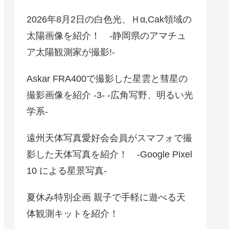
2026年8月2日の白色光、Ｈα,Cak領域の
太陽画像を紹介！ -静岡県のアマチュ
ア太陽観測家が撮影!-
Askar FRA400で撮影した星雲と彗星の
撮影画像を紹介 -3- -広角写野、明るい光
学系-
遠州天体写真愛好会会員がスマフォで撮
影した天体写真を紹介！ -Google Pixel
10 による星景写真-
夏休み特別企画 親子で手軽に遊べる天
体観測キットを紹介！