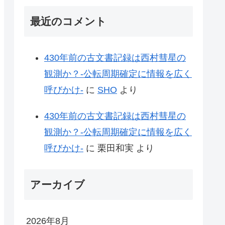
最近のコメント
430年前の古文書記録は西村彗星の
観測か？-公転周期確定に情報を広く
呼びかけ-
に
SHO
より
430年前の古文書記録は西村彗星の
観測か？-公転周期確定に情報を広く
呼びかけ-
に
栗田和実
より
アーカイブ
2026年8月