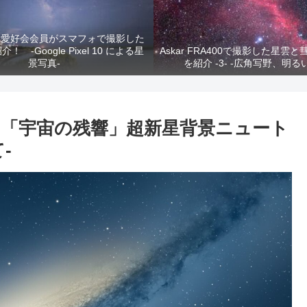
真愛好会会員がスマフォで撮影した
 -Google Pixel 10 による星
Askar FRA400で撮影した星雲
景写真-
を紹介 -3- -広角写野、明る
「宇宙の残響」超新星背景ニュート
-