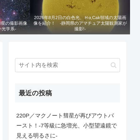
2026年8月2日の白色光、Ｈα,Cak領域の太陽画
と彗星の撮影画像
像を紹介！ -静岡県のアマチュア太陽観測家が
い光学系-
撮影!-
最近の投稿
220P／マクノート彗星が再びアウトバ
ースト！-7等級に急増光、小型望遠鏡で
見える明るさに-