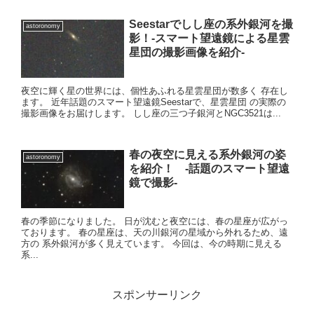
Seestarでしし座の系外銀河を撮
astoronomy
影！-スマート望遠鏡による星雲
星団の撮影画像を紹介-
夜空に輝く星の世界には、個性あふれる星雲星団が数多く 存在し
ます。 近年話題のスマート望遠鏡Seestarで、星雲星団 の実際の
撮影画像をお届けします。 しし座の三つ子銀河とNGC3521は...
春の夜空に見える系外銀河の姿
astoronomy
を紹介！ -話題のスマート望遠
鏡で撮影-
春の季節になりました。 日が沈むと夜空には、春の星座が広がっ
ております。 春の星座は、天の川銀河の星域から外れるため、遠
方の 系外銀河が多く見えています。 今回は、今の時期に見える
系...
スポンサーリンク