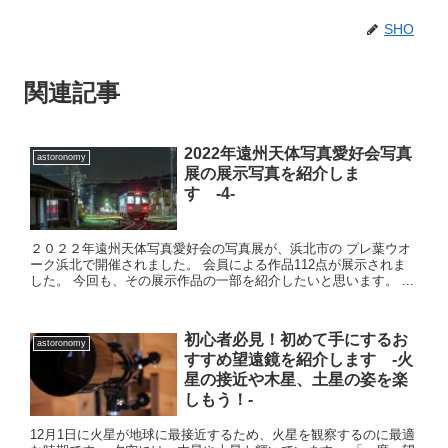
SHO
関連記事
2022年遠州天体写真愛好会写真
astoronomy
展の展示写真を紹介しま
す -4-
２０２２年遠州天体写真愛好会の写真展が、浜北市の プレ葉ウオ
ーク浜北で開催されました。 会員による作品112点が展示されま
した。 今回も、その展示作品の一部を紹介したいと思います。 ...
初心者必見！初めて手にするお
astoronomy
すすめ望遠鏡を紹介します -火
星の接近や木星、土星の姿を楽
しもう！-
12月1日に火星が地球に最接近するため、火星を観察するのに最適