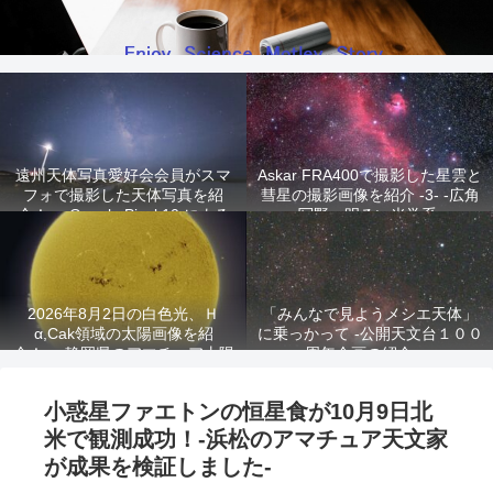
遠州天体写真愛好会会員がスマ
Askar FRA400で撮影した星雲と
フォで撮影した天体写真を紹
彗星の撮影画像を紹介 -3- -広角
介！ -Google Pixel 10 による
写野、明るい光学系-
星景写真-
2026年8月2日の白色光、Ｈ
「みんなで見ようメシエ天体」
α,Cak領域の太陽画像を紹
に乗っかって -公開天文台１００
介！ -静岡県のアマチュア太陽
周年企画の紹介-
観測家が撮影!-
小惑星ファエトンの恒星食が10月9日北
米で観測成功！-浜松のアマチュア天文家
が成果を検証しました-