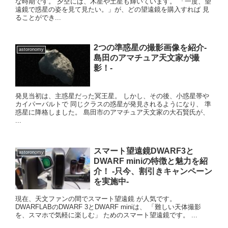
な時期です。 夕空には、木星や土星も輝いています。 「一度、望
遠鏡で惑星の姿を見て見たい。」が、どの望遠鏡を購入すれば 見
ることができ...
2つの準惑星の撮影画像を紹介-
astoronomy
島田のアマチュア天文家が撮
影！-
発見当初は、主惑星だった冥王星。 しかし、その後、小惑星帯や
カイパーバルトで 同じクラスの惑星が発見されるようになり、 準
惑星に降格しました。 島田市のアマチュア天文家の大石賢氏が、
...
スマート望遠鏡DWARF3と
astoronomy
DWARF miniの特徴と魅力を紹
介！ -只今、割引きキャンペーン
を実施中-
現在、天文ファンの間でスマート望遠鏡 が人気です。
DWARFLABのDWARF 3とDWARF miniは、 「難しい天体撮影
を、スマホで気軽に楽しむ」 ためのスマート望遠鏡です。 ...