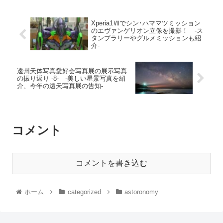
Xperia1Ⅶでシン･ハママツミッション
のエヴァンゲリオン立像を撮影！ -ス
タンプラリーやグルメミッションも紹
介-
遠州天体写真愛好会写真展の展示写真
の振り返り -8- -美しい星景写真を紹
介、今年の遠天写真展の告知-
コメント
コメントを書き込む
ホーム
categorized
astoronomy