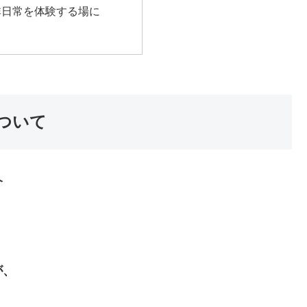
非日常を体験する場に
ついて
介
が、