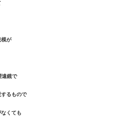
て
規模が
望遠鏡で
説するもので
がなくても