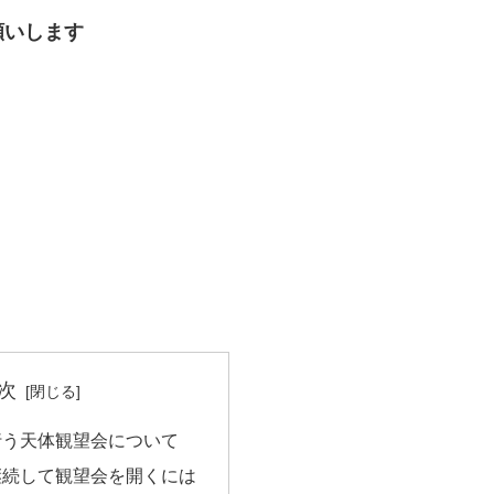
願いします
次
行う天体観望会について
継続して観望会を開くには