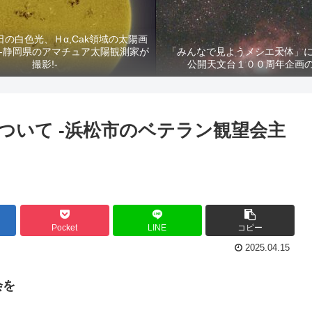
2日の白色光、Ｈα,Cak領域の太陽画
-静岡県のアマチュア太陽観測家が
「みんなで見ようメシエ天体」に
撮影!-
公開天文台１００周年企画
ついて -浜松市のベテラン観望会主
Pocket
LINE
コピー
2025.04.15
会を