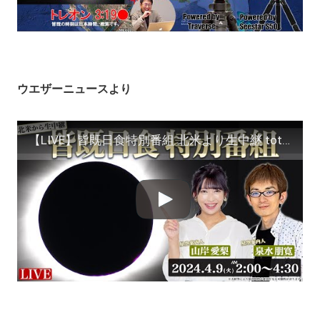
ウエザーニュースより
【LIVE】皆既日食特別番組 北米より生中継 total solar eclipse／2024.4.9(火)2:00〜4:30