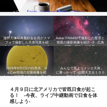
遠州天体写真愛好会会員がスマ
Askar FRA400で撮影した星雲と
フォで撮影した天体写真を紹
彗星の撮影画像を紹介 -3- -広角
介！ -Google Pixel 10 による
写野、明るい光学系-
星景写真-
2026年8月2日の白色光、Ｈ
「みんなで見ようメシエ天体」
α,Cak領域の太陽画像を紹
に乗っかって -公開天文台１００
介！ -静岡県のアマチュア太陽
周年企画の紹介-
観測家が撮影!-
４月９日に北アメリカで皆既日食が起こ
る！ -今夜、ライブ中継動画で日食を体
感しよう-