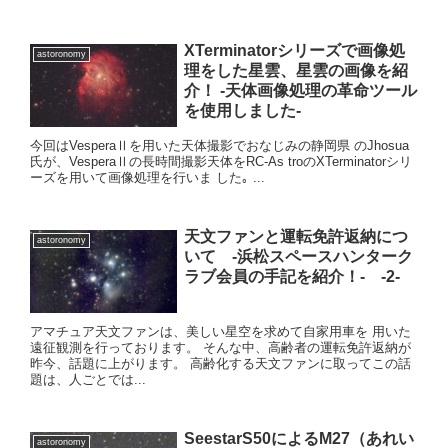
XTerminatorシリーズで画像処
astoronomy
理をした星雲、星雲の画像を紹
介！ -天体画像処理の革命ツール
を使用しました-
今回はVesperaⅡを用いた天体撮影でおなじみの静岡県 のJhosua
氏が、VesperaⅡの長時間撮影天体をRC-As troのXTerminatorシリ
ーズを用いて画像処理を行いま した｡ ...
天文ファンと運転免許返納につ
astoronomy
いて -浜松スペースハンターク
ラブ会員の手記を紹介！- -2-
アマチュア天文ファンは、美しい星空を求めて自家用車を 用いた
遠征観測を行っております。 そんな中、高齢者の運転免許返納が
昨今、話題に上がります。 高齢化する天文ファンに取ってこの話
題は、人ごとでは...
SeestarS50によるM27（あれい
astoronomy