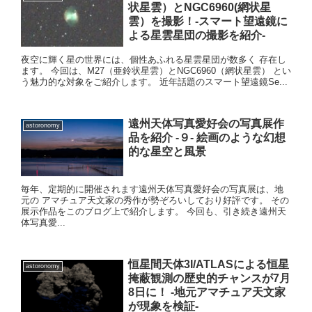
状星雲）とNGC6960(網状星
雲）を撮影！-スマート望遠鏡に
よる星雲星団の撮影を紹介-
夜空に輝く星の世界には、個性あふれる星雲星団が数多く 存在し
ます。 今回は、M27（亜鈴状星雲）とNGC6960（網状星雲） とい
う魅力的な対象をご紹介します。 近年話題のスマート望遠鏡Se...
遠州天体写真愛好会の写真展作
astoronomy
品を紹介 -９- 絵画のような幻想
的な星空と風景
毎年、定期的に開催されます遠州天体写真愛好会の写真展は、地
元の アマチュア天文家の秀作が勢ぞろいしており好評です。 その
展示作品をこのブログ上で紹介します。 今回も、引き続き遠州天
体写真愛...
恒星間天体3I/ATLASによる恒星
astoronomy
掩蔽観測の歴史的チャンスが7月
8日に！ -地元アマチュア天文家
が現象を検証-