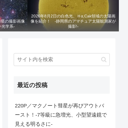
2026年8月2日の白色光、Ｈα,Cak領域の太陽画
と彗星の撮影画像
像を紹介！ -静岡県のアマチュア太陽観測家が
い光学系-
撮影!-
最近の投稿
220P／マクノート彗星が再びアウトバ
ースト！-7等級に急増光、小型望遠鏡で
見える明るさに-