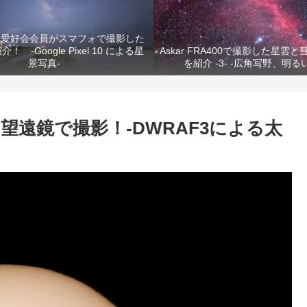
真愛好会会員がスマフォで撮影した
 -Google Pixel 10 による星
Askar FRA400で撮影した星雲
景写真-
を紹介 -3- -広角写野、明る
ト望遠鏡で撮影！-DWRAF3による太