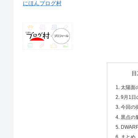
にほんブログ村
目
太陽面
9月1
今回の
黒点の
DWAR
まとめ