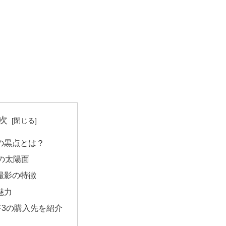
次
の黒点とは？
日の太陽面
撮影の特徴
魅力
F3の購入先を紹介