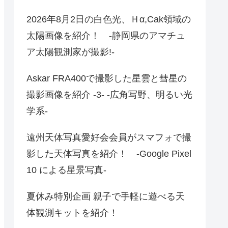
2026年8月2日の白色光、Ｈα,Cak領域の
太陽画像を紹介！ -静岡県のアマチュ
ア太陽観測家が撮影!-
Askar FRA400で撮影した星雲と彗星の
撮影画像を紹介 -3- -広角写野、明るい光
学系-
遠州天体写真愛好会会員がスマフォで撮
影した天体写真を紹介！ -Google Pixel
10 による星景写真-
夏休み特別企画 親子で手軽に遊べる天
体観測キットを紹介！