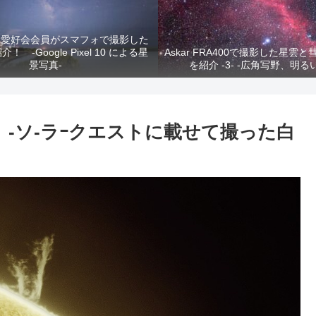
真愛好会会員がスマフォで撮影した
 -Google Pixel 10 による星
Askar FRA400で撮影した星雲
景写真-
を紹介 -3- -広角写野、明る
！ -ソ-ラｰクエストに載せて撮った白