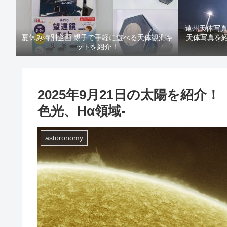
遠州天体写
夏休み特別企画 親子で手軽に遊べる天体観測キ
天体写真を紹介！
ットを紹介！
2025年9月21日の太陽を紹介
色光、Hα領域-
astoronomy