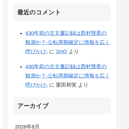
最近のコメント
430年前の古文書記録は西村彗星の
観測か？-公転周期確定に情報を広く
呼びかけ-
に
SHO
より
430年前の古文書記録は西村彗星の
観測か？-公転周期確定に情報を広く
呼びかけ-
に
栗田和実
より
アーカイブ
2026年8月