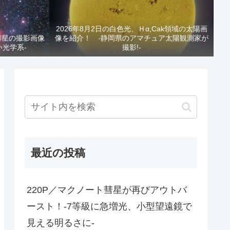
2026年8月2日の白色光、Ｈα,Cak領域の太陽画
と彗星の撮影画像
像を紹介！ -静岡県のアマチュア太陽観測家が
い光学系-
撮影!-
最近の投稿
220P／マクノート彗星が再びアウトバ
ースト！-7等級に急増光、小型望遠鏡で
見える明るさに-