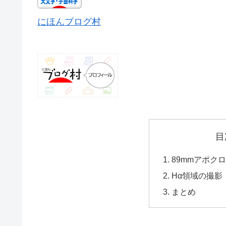
にほんブログ村
目
89mmアポク
Hα領域の撮影
まとめ