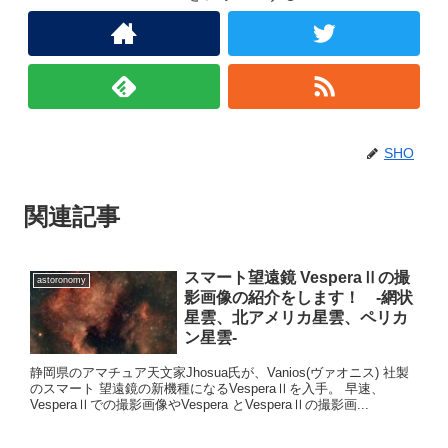
SHO
関連記事
スマート望遠鏡 VesperaⅡの撮
astoronomy
影画像の紹介をします！ -網状
星雲、北アメリカ星雲、ペリカ
ン星雲-
静岡県のアマチュア天文家Jhosua氏が、Vanios(ヴァオニス) 社製
のスマート 望遠鏡の新機種になるVesperaⅡを入手。 早速、
VesperaⅡでの撮影画像やVespera とVesperaⅡの撮影画...