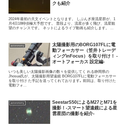
クも紹介
2024年最初の天文イベントとなります。 しぶんぎ座流星群が、1
月4日18時頃極大予想です。 普段より、流星が多く飛び、流星観
望のチャンスです。 ネットによるライブ動画も紹介します。 ...
太陽撮影用のBORG107FLに電
astoronomy
動フォーカサー（笠井トレーデ
ィングinFocus）を取り付け！ -
オートフォーカス 設定編-
いつも美しい太陽撮影画像の数々を提供してく れる静岡県の
Jhosua氏が、太陽撮影用望遠鏡 BORG107FLに電動フォーカサー
を取り付け た手記を送ってくれております｡ 前回は、取り付けた
電動フォ...
SeestarS50によるM27とM71を
astoronomy
撮影！-スマート望遠鏡による星
雲星団の撮影を紹介-