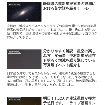
静岡県の超新星捜索者の観測に
astoronomy
おける苦労話を紹介！ -1-
今回は、浜松スペースハンタークラブの会員の 掛井亘氏の超新星
捜索の苦労話を紹介します。 これまでにも、掛井氏による楽しい
語り口調で、 超新星捜索の実際や難しさを手記に書かれ 当ブログ
に紹介してきまし...
分かりやすく解説！星空の楽し
astoronomy
み方 変光星 中村新星が現在
も明るく増減を繰り返している
写真展イベント紹介も
日常星を見ていても気が付かないが、注意深く夜空を観察すると
星の中には明るさ が明るくなったり暗くなったりする現象があ
る。前回は、秋の星座も楽しみ方を 話しました。 秋の星座は夏の
星座に比べ、明るい星が少ないため、目立ちま...
明日！しぶんぎ座流星群が極大
astoronomy
予想日です。 ライブ動画リン