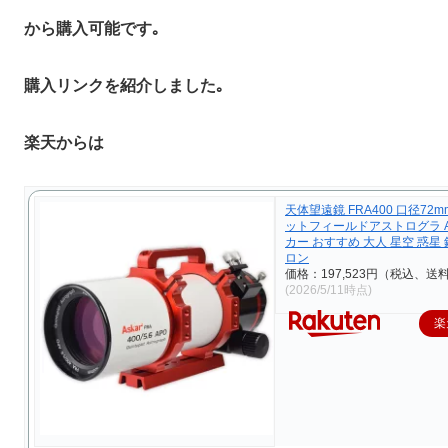
から購入可能です｡
購入リンクを紹介しました｡
楽天からは
天体望遠鏡 FRA400 口径72mm
ットフィールドアストログラ As
カー おすすめ 大人 星空 惑星
ロン
価格：197,523円（税込、送
(2026/5/11時点)
楽