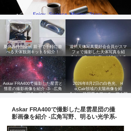
夏休み特別企画 親子で手軽に遊
遠州天体写真愛好会会員がスマ
べる天体観測キットを紹介！
フォで撮影した天体写真を紹
介！ -Google Pixel 10 による
星景写真-
Askar FRA400で撮影した星雲と
2026年8月2日の白色光、Ｈ
彗星の撮影画像を紹介 -3- -広角
α,Cak領域の太陽画像を紹
写野、明るい光学系-
介！ -静岡県のアマチュア太陽
観測家が撮影!-
Askar FRA400で撮影した星雲星団の撮
影画像を紹介 -広角写野、明るい光学系-
astoronomy