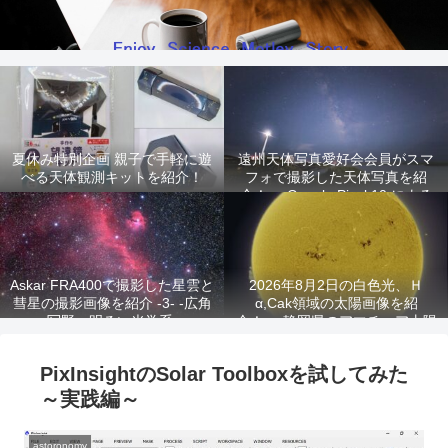
夏休み特別企画 親子で手軽に遊
遠州天体写真愛好会会員がスマ
べる天体観測キットを紹介！
フォで撮影した天体写真を紹
介！ -Google Pixel 10 による
星景写真-
Askar FRA400で撮影した星雲と
2026年8月2日の白色光、Ｈ
彗星の撮影画像を紹介 -3- -広角
α,Cak領域の太陽画像を紹
写野、明るい光学系-
介！ -静岡県のアマチュア太陽
観測家が撮影!-
PixInsightのSolar Toolboxを試してみた
～実践編～
astoronomy