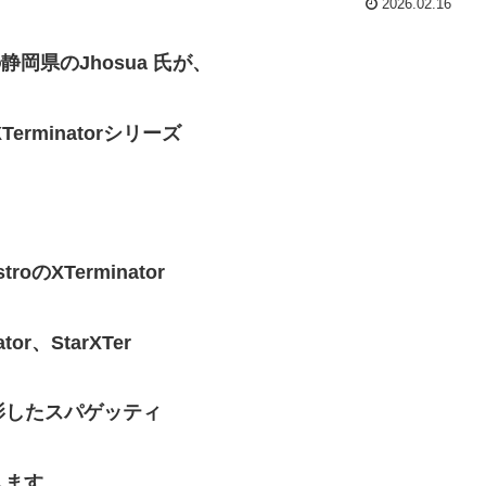
2026.02.16
静岡県のJhosua 氏が、
erminatorシリーズ
XTerminator
tor、StarXTer
で撮影したスパゲッティ
します。