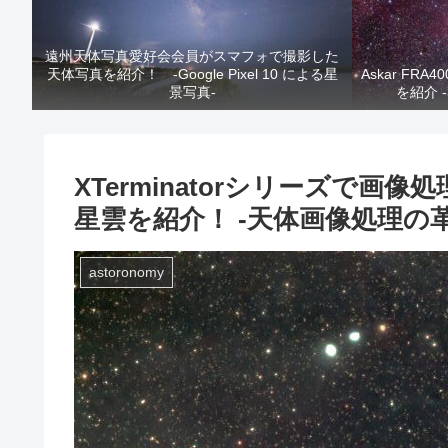
遠州天体写真愛好会会員がスマフォで撮影した
天体写真を紹介！ -Google Pixel 10 による星
Askar F
景写真-
を紹介 
XTerminatorシリーズで
星雲を紹介！ -天体画像処理の
astoronomy