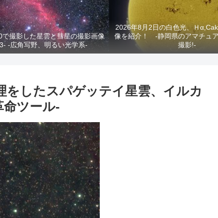
2026年8月2日の白色光、Ｈα,C
RA400で撮影した星雲と彗星の撮影画像
像を紹介！ -静岡県のアマチュ
-3- -広角写野、明るい光学系-
撮影!-
画像処理をしたスパゲッテイ星雲、イルカ
革命ツール-