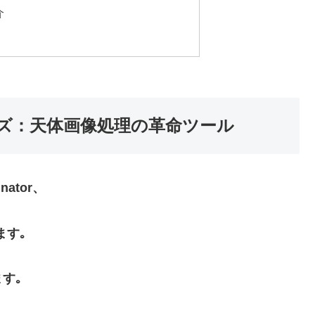
介
orシリーズ：天体画像処理の革命ツール
nator、
ります｡
す｡