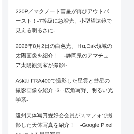
220P／マクノート彗星が再びアウトバ
ースト！-7等級に急増光、小型望遠鏡で
見える明るさに-
2026年8月2日の白色光、Ｈα,Cak領域の
太陽画像を紹介！ -静岡県のアマチュ
ア太陽観測家が撮影!-
Askar FRA400で撮影した星雲と彗星の
撮影画像を紹介 -3- -広角写野、明るい光
学系-
遠州天体写真愛好会会員がスマフォで撮
影した天体写真を紹介！ -Google Pixel