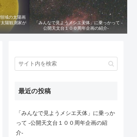
ak領域の太陽画
ア太陽観測家が
「みんなで見ようメシエ天体」に乗っかって -
公開天文台１００周年企画の紹介-
最近の投稿
「みんなで見ようメシエ天体」に乗っか
って -公開天文台１００周年企画の紹
介-