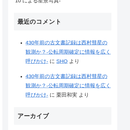
10 による星景写真-
最近のコメント
430年前の古文書記録は西村彗星の
観測か？-公転周期確定に情報を広く
呼びかけ-
に
SHO
より
430年前の古文書記録は西村彗星の
観測か？-公転周期確定に情報を広く
呼びかけ-
に
栗田和実
より
アーカイブ