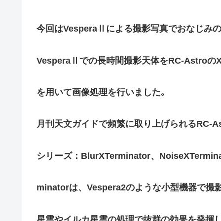
今回はVesperaⅡによる撮影写真でおなじみの
VesperaⅡでの長時間撮影天体をRC-AstroのXT
を用いて画像処理を行いました｡
月刊天文ガイドで頻繁に取り上げられるRC-Astroの
シリーズ：BlurXTerminator、NoiseXTermina
minatorは、Vespera2のような小型機器
星雲やイルカ星雲の処理で抜群の効果を発揮