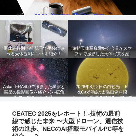
夏休み特別企画 親子で手軽に遊
遠州天体写真愛好会会員がスマ
べる天体観測キットを紹介！
フォで撮影した天体写真を紹
介！ -Google Pixel 10 による
星景写真-
Askar FRA400で撮影した星雲と
2026年8月2日の白色光、Ｈ
彗星の撮影画像を紹介 -3- -広角
α,Cak領域の太陽画像を紹
写野、明るい光学系-
介！ -静岡県のアマチュア太陽
観測家が撮影!-
CEATEC 2025をレポート！-技術の最前
線で感じた未来 〜大型ドローン、通信技
術の進歩、NECのAI搭載モバイルPC等を