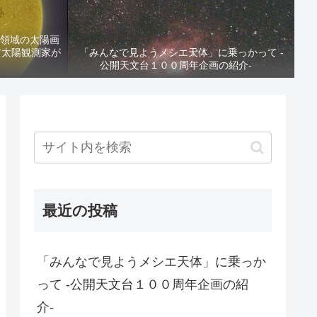
ak領域の太陽画
ア太陽観測家が
「みんなで見ようメシエ天体」に乗っかって -
公開天文台１００周年企画の紹介-
最近の投稿
「みんなで見ようメシエ天体」に乗っか
って -公開天文台１００周年企画の紹
介-