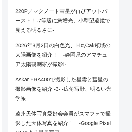
220P／マクノート彗星が再びアウトバ
ースト！-7等級に急増光、小型望遠鏡で
見える明るさに-
2026年8月2日の白色光、Ｈα,Cak領域の
太陽画像を紹介！ -静岡県のアマチュ
ア太陽観測家が撮影!-
Askar FRA400で撮影した星雲と彗星の
撮影画像を紹介 -3- -広角写野、明るい光
学系-
遠州天体写真愛好会会員がスマフォで撮
影した天体写真を紹介！ -Google Pixel