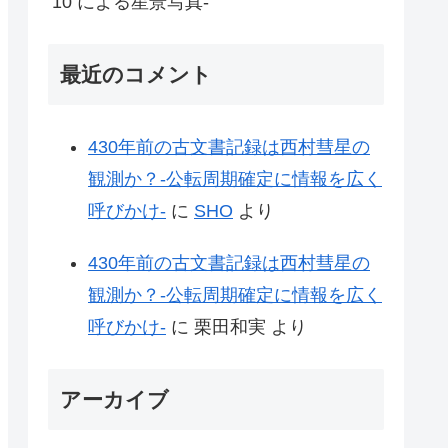
10 による星景写真-
最近のコメント
430年前の古文書記録は西村彗星の
観測か？-公転周期確定に情報を広く
呼びかけ-
に
SHO
より
430年前の古文書記録は西村彗星の
観測か？-公転周期確定に情報を広く
呼びかけ-
に
栗田和実
より
アーカイブ