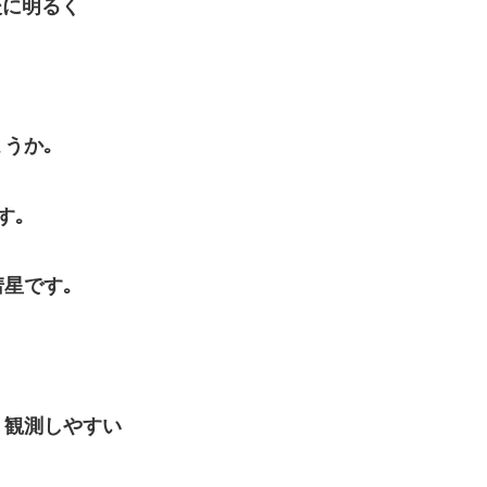
後に明るく
うか｡
す｡
星です｡
、観測しやすい