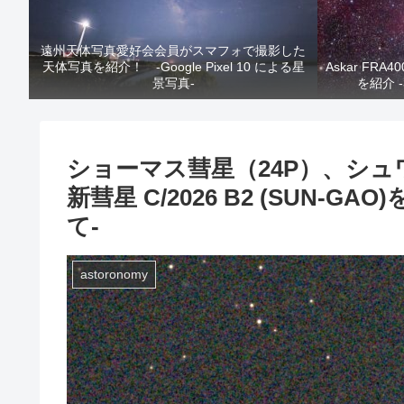
遠州天体写真愛好会会員がスマフォで撮影した
天体写真を紹介！ -Google Pixel 10 による星
Askar F
景写真-
を紹介 
ショーマス彗星（24P）、シュ
新彗星 C/2026 B2 (SUN-G
て-
astoronomy