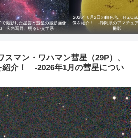
2026年8月2日の白色光、Ｈα,C
RA400で撮影した星雲と彗星の撮影画像
像を紹介！ -静岡県のアマチュ
-3- -広角写野、明るい光学系-
撮影!-
ワスマン・ワハマン彗星（29P）、
AO)を紹介！ -2026年1月の彗星につい