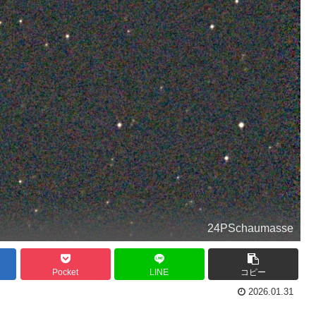
24PSchaumasse
Pocket
LINE
コピー
2026.01.31