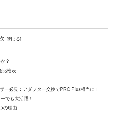
次
のか？
 完全比較表
」ユーザー必見：アダプター交換でPRO Plus相当に！
ィーでも大活躍！
3つの理由