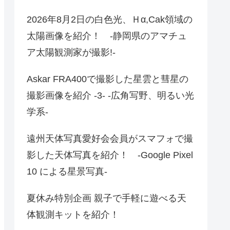
2026年8月2日の白色光、Ｈα,Cak領域の
太陽画像を紹介！ -静岡県のアマチュ
ア太陽観測家が撮影!-
Askar FRA400で撮影した星雲と彗星の
撮影画像を紹介 -3- -広角写野、明るい光
学系-
遠州天体写真愛好会会員がスマフォで撮
影した天体写真を紹介！ -Google Pixel
10 による星景写真-
夏休み特別企画 親子で手軽に遊べる天
体観測キットを紹介！