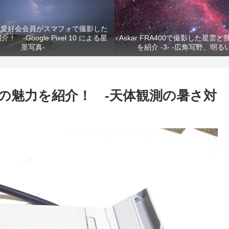
真愛好会会員がスマフォで撮影した
 -Google Pixel 10 による星
Askar FRA400で撮影した星雲
景写真-
を紹介 -3- -広角写野、明る
 Plusの魅力を紹介！ -天体観測の暑さ対