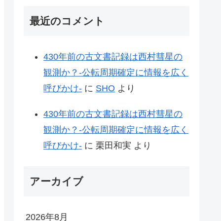
最近のコメント
430年前の古文書記録は西村彗星の
観測か？-公転周期確定に情報を広く
呼びかけ-
に
SHO
より
430年前の古文書記録は西村彗星の
観測か？-公転周期確定に情報を広く
呼びかけ-
に
栗田和実
より
アーカイブ
2026年8月