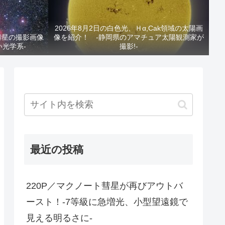
2026年8月2日の白色光、Ｈα,Cak領域の太陽画
と彗星の撮影画像
像を紹介！ -静岡県のアマチュア太陽観測家が
い光学系-
撮影!-
最近の投稿
220P／マクノート彗星が再びアウトバ
ースト！-7等級に急増光、小型望遠鏡で
見える明るさに-