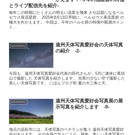
とライブ配信先を紹介-
毎年この時期にたくさんの明るい流星を飛来 させ話題になるペル
セウス座流星群。 2025年8月13日早朝に、ペルセウス座流星群 の
極大を向かえます。 今回は、今年のペルセ群の特徴や観測ポイン
ト...
遠州天体写真愛好会の天体写真
astoronomy
の紹介 -2-
今回も、遠州天体写真愛好会代表の田代さんが、5月に連休に竜頭
山で撮影した 天体写真を紹介します。 光害の少ない空で撮影した
美しい天体写真です。 にほんブログ村 夏の大三角と天...
遠州天体写真愛好会写真展の展
astoronomy
示写真を紹介します -9-
地元の浜松市には、天体写真のベテランが集う 遠州天体写真愛好
会があります。 その会員の方々により、毎年、美しい天体写真の