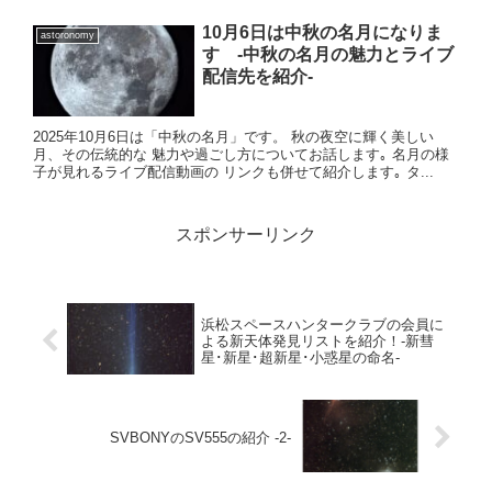
10月6日は中秋の名月になりま
astoronomy
す -中秋の名月の魅力とライブ
配信先を紹介-
2025年10月6日は「中秋の名月」です。 秋の夜空に輝く美しい
月、その伝統的な 魅力や過ごし方についてお話します｡ 名月の様
子が見れるライブ配信動画の リンクも併せて紹介します｡ タ...
スポンサーリンク
浜松スペースハンタークラブの会員に
よる新天体発見リストを紹介！-新彗
星･新星･超新星･小惑星の命名-
SVBONYのSV555の紹介 -2-