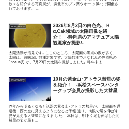
数々を紹介する写真展が、浜北市のプレ葉ウオー ク浜北で開催さ
れております。 ...
2026年8月2日の白色光、Ｈ
astoronomy
α,Cak領域の太陽画像を紹
介！ -静岡県のアマチュア太陽
観測家が撮影!-
太陽活動が活発です｡ ここのところ、太陽面の黒点の数が多く、
太陽は、興味深い観測対象です｡ 太陽観測でおなじみの静岡県の
Jhosua氏 が、7月23日の太陽を撮影しました｡ 昨年末よ...
10月の紫金山･アトラス彗星の姿
astoronomy
を紹介！ -浜松スペースハンタ
ークラブ会員が撮影した大彗星-
昨年から明るくなると話題の紫金山･アトラス彗星が、 太陽面を通
過後、西の空に見えるようになると予報 通り、肉眼で尾を伸ばす
姿が見える大彗星になりま した。 本日は、明るく尾を伸ばした同
彗星の姿が最も...