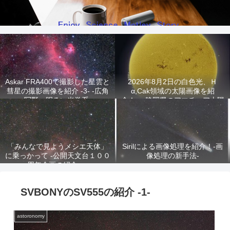
Askar FRA400で撮影した星雲と
2026年8月2日の白色光、Ｈ
彗星の撮影画像を紹介 -3- -広角
α,Cak領域の太陽画像を紹
写野、明るい光学系-
介！ -静岡県のアマチュア太陽
観測家が撮影!-
「みんなで見ようメシエ天体」
Sirilによる画像処理を紹介！-画
に乗っかって -公開天文台１００
像処理の新手法-
周年企画の紹介-
SVBONYのSV555の紹介 -1-
astoronomy